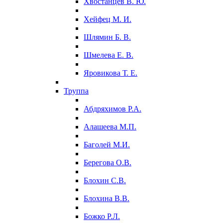
Хвостанцев В. Ю.
Хейфец М. И.
Шлямин Б. В.
Шмелева Е. В.
Яровикова Т. Е.
Труппа
Абдряхимов Р.А.
Алашеева М.П.
Баголей М.И.
Берегова О.В.
Блохин С.В.
Блохина В.В.
Божко Р.Л.