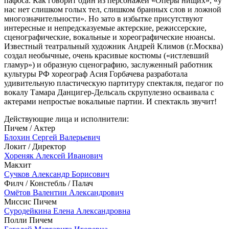
пафоса. Как говорит один из персонажей «Оперы нищих», «у
нас нет слишком голых тел, слишком бранных слов и ложной
многозначительности». Но зато в избытке присутствуют
интересные и непредсказуемые актерские, режиссерские,
сценографические, вокальные и хореографические нюансы.
Известный театральный художник Андрей Климов (г.Москва)
создал необычные, очень красивые костюмы («истлевший
гламур») и образную сценографию, заслуженный работник
культуры РФ хореограф Асия Горбачева разработала
удивительную пластическую партитуру спектакля, педагог по
вокалу Тамара Данцигер-Дельсаль скрупулезно осваивала с
актерами непростые вокальные партии. И спектакль звучит!
Действующие лица и исполнители:
Пичем / Актер
Блохин Сергей Валерьевич
Локит / Директор
Хореняк Алексей Иванович
Макхит
Сучков Александр Борисович
Филч / Констебль / Палач
Омётов Валентин Александрович
Миссис Пичем
Суродейкина Елена Александровна
Полли Пичем