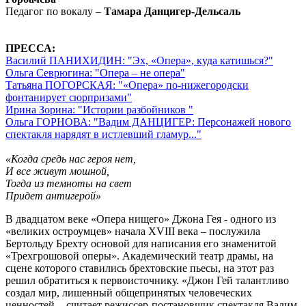
Педагог по вокалу –
Тамара Данцигер-Дельсаль
ПРЕССА:
Василий ПАНИХИДИН: "Эх, «Опера», куда катишься?"
Ольга Севрюгина: "Опера – не опера"
Татьяна ПОГОРСКАЯ: "«Опера» по-нижегородски
фонтанирует сюрпризами"
Ирина Зорина: "Истории разбойников "
Ольга ГОРНОВА: "Вадим ДАНЦИГЕР: Персонажей нового
спектакля нарядят в истлевший гламур..."
«Когда средь нас героя нет,
И все живут мошной,
Тогда из темноты на свет
Придет антигерой»
В двадцатом веке «Опера нищего» Джона Гея - одного из
«великих остроумцев» начала XVIII века – послужила
Бертольду Брехту основой для написания его знаменитой
«Трехгрошовой оперы». Академический театр драмы, на
сцене которого ставились брехтовские пьесы, на этот раз
решил обратиться к первоисточнику. «Джон Гей талантливо
создал мир, лишенный общепринятых человеческих
ценностей, - считает режиссер-постановщик спектакля Вадим