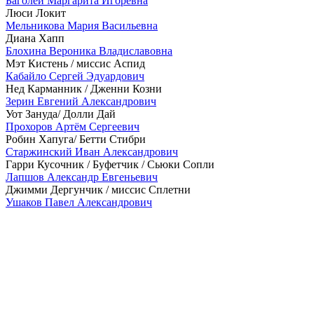
Баголей Маргарита Игоревна
Люси Локит
Мельникова Мария Васильевна
Диана Хапп
Блохина Вероника Владиславовна
Мэт Кистень / миссис Аспид
Кабайло Сергей Эдуардович
Нед Карманник / Дженни Козни
Зерин Евгений Александрович
Уот Зануда/ Долли Дай
Прохоров Артём Сергеевич
Робин Хапуга/ Бетти Стибри
Старжинский Иван Александрович
Гарри Кусочник / Буфетчик / Сьюки Сопли
Лапшов Александр Евгеньевич
Джимми Дергунчик / миссис Сплетни
Ушаков Павел Александрович