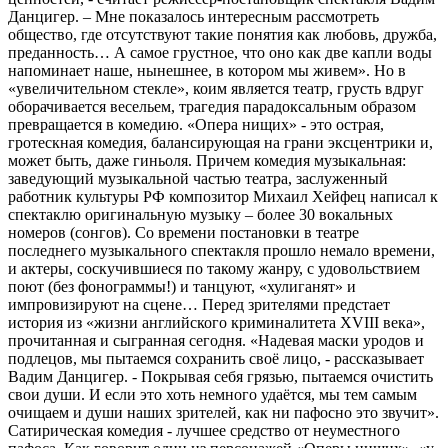
Данцигер. – Мне показалось интересным рассмотреть
общество, где отсутствуют такие понятия как любовь, дружба,
преданность… А самое грустное, что оно как две капли воды
напоминает наше, нынешнее, в котором мы живем». Но в
«увеличительном стекле», коим является театр, грусть вдруг
оборачивается весельем, трагедия парадоксальным образом
превращается в комедию. «Опера нищих» - это острая,
гротескная комедия, балансирующая на грани эксцентрики и,
может быть, даже гиньоля. Причем комедия музыкальная:
заведующий музыкальной частью театра, заслуженный
работник культуры РФ композитор Михаил Хейфец написал к
спектаклю оригинальную музыку – более 30 вокальных
номеров (сонгов). Со времени постановки в театре
последнего музыкального спектакля прошло немало времени,
и актеры, соскучившиеся по такому жанру, с удовольствием
поют (без фонограммы!) и танцуют, «хулиганят» и
импровизируют на сцене… Перед зрителями предстает
история из «жизни английского криминалитета XVIII века»,
прочитанная и сыгранная сегодня. «Надевая маски уродов и
подлецов, мы пытаемся сохранить своё лицо, - рассказывает
Вадим Данцигер. - Покрывая себя грязью, пытаемся очистить
свои души. И если это хоть немного удаётся, мы тем самым
очищаем и души наших зрителей, как ни пафосно это звучит».
Сатирическая комедия - лучшее средство от неуместного