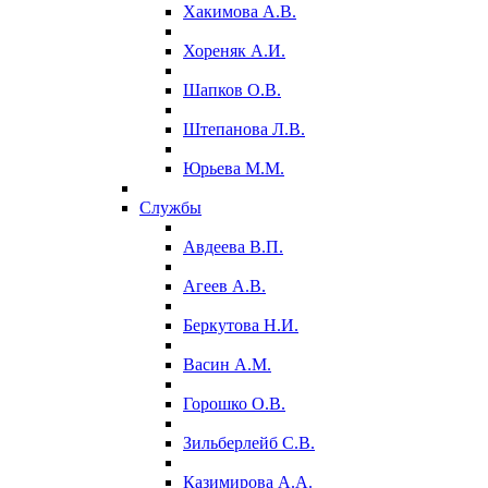
Хакимова А.В.
Хореняк А.И.
Шапков О.В.
Штепанова Л.В.
Юрьева М.М.
Службы
Авдеева В.П.
Агеев А.В.
Беркутова Н.И.
Васин А.М.
Горошко О.В.
Зильберлейб С.В.
Казимирова А.А.