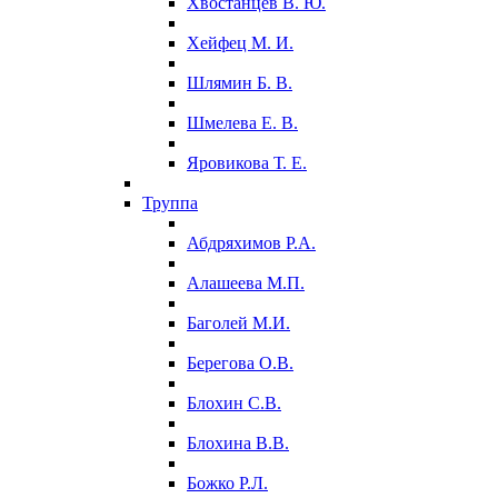
Хвостанцев В. Ю.
Хейфец М. И.
Шлямин Б. В.
Шмелева Е. В.
Яровикова Т. Е.
Труппа
Абдряхимов Р.А.
Алашеева М.П.
Баголей М.И.
Берегова О.В.
Блохин С.В.
Блохина В.В.
Божко Р.Л.