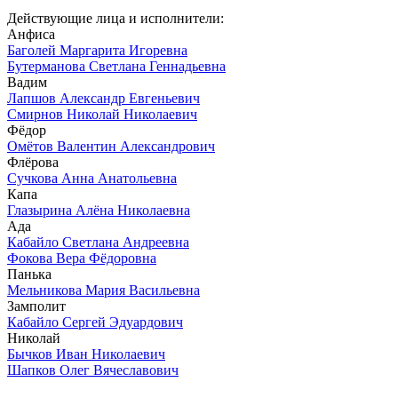
Действующие лица и исполнители:
Анфиса
Баголей Маргарита Игоревна
Бутерманова Светлана Геннадьевна
Вадим
Лапшов Александр Евгеньевич
Смирнов Николай Николаевич
Фёдор
Омётов Валентин Александрович
Флёрова
Сучкова Анна Анатольевна
Капа
Глазырина Алёна Николаевна
Ада
Кабайло Светлана Андреевна
Фокова Вера Фёдоровна
Панька
Мельникова Мария Васильевна
Замполит
Кабайло Сергей Эдуардович
Николай
Бычков Иван Николаевич
Шапков Олег Вячеславович