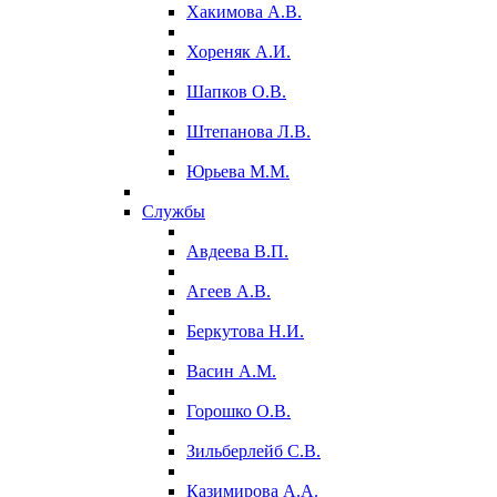
Хакимова А.В.
Хореняк А.И.
Шапков О.В.
Штепанова Л.В.
Юрьева М.М.
Службы
Авдеева В.П.
Агеев А.В.
Беркутова Н.И.
Васин А.М.
Горошко О.В.
Зильберлейб С.В.
Казимирова А.А.