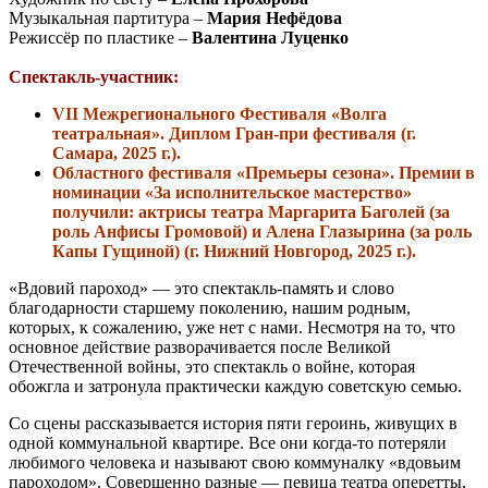
Музыкальная партитура –
Мария Нефёдова
Режиссёр по пластике –
Валентина Луценко
Спектакль-участник:
VII Межрегионального Фестиваля «Волга
театральная». Диплом Гран-при фестиваля (г.
Самара, 2025 г.).
Областного фестиваля «Премьеры сезона». Премии в
номинации «За исполнительское мастерство»
получили: актрисы театра Маргарита Баголей (за
роль Анфисы Громовой) и Алена Глазырина (за роль
Капы Гущиной) (г. Нижний Новгород, 2025 г.).
«Вдовий пароход» — это спектакль-память и слово
благодарности старшему поколению, нашим родным,
которых, к сожалению, уже нет с нами. Несмотря на то, что
основное действие разворачивается после Великой
Отечественной войны, это спектакль о войне, которая
обожгла и затронула практически каждую советскую семью.
Со сцены рассказывается история пяти героинь, живущих в
одной коммунальной квартире. Все они когда-то потеряли
любимого человека и называют свою коммуналку «вдовьим
пароходом». Совершенно разные — певица театра оперетты,