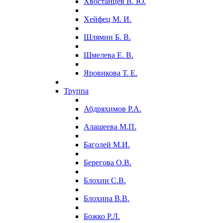
Хвостанцев В. Ю.
Хейфец М. И.
Шлямин Б. В.
Шмелева Е. В.
Яровикова Т. Е.
Труппа
Абдряхимов Р.А.
Алашеева М.П.
Баголей М.И.
Берегова О.В.
Блохин С.В.
Блохина В.В.
Божко Р.Л.