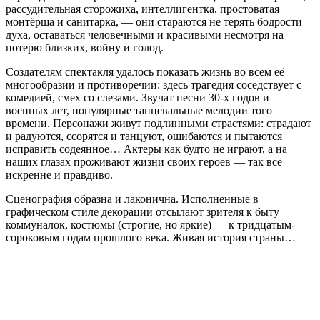
рассудительная сторожиха, интеллигентка, простоватая
монтёрша и санитарка, — они стараются не терять бодрости
духа, оставаться человечными и красивыми несмотря на
потерю близких, войну и голод.
Создателям спектакля удалось показать жизнь во всем её
многообразии и противоречии: здесь трагедия соседствует с
комедией, смех со слезами. Звучат песни 30-х годов и
военных лет, популярные танцевальные мелодии того
времени. Персонажи живут подлинными страстями: страдают
и радуются, ссорятся и танцуют, ошибаются и пытаются
исправить содеянное… Актеры как будто не играют, а на
наших глазах проживают жизни своих героев — так всё
искренне и правдиво.
Сценография образна и лаконична. Исполненные в
графическом стиле декорации отсылают зрителя к быту
коммуналок, костюмы (строгие, но яркие) — к тридцатым-
сороковым годам прошлого века. Живая история страны…