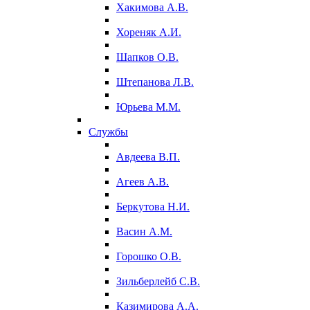
Хакимова А.В.
Хореняк А.И.
Шапков О.В.
Штепанова Л.В.
Юрьева М.М.
Службы
Авдеева В.П.
Агеев А.В.
Беркутова Н.И.
Васин А.М.
Горошко О.В.
Зильберлейб С.В.
Казимирова А.А.