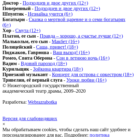
Доктор
-
Подходцев и двое других (12+)
Поверенный
-
Подходцев и двое других (12+)
Шпунтик
-
Незнайка учится (6+)
Богатыри
-
Сказка о мертвой царевне и о семи богатырях
(6+)
Хор
-
Смута (12+)
Платон, ее сын
-
Правда – хорошо, а счастье лучше (12+)
Малькольм, его сын
-
Макбет (16+)
Полицейский
-
Саша, привет! (18+)
Пиджаков, Гаврюша
-
Ваш выход! (16+)
Ромео, Свита Оберона
-
Сон в летнюю ночь (16+)
Вадим
-
Вдовий пароход (18+)
Курильщик
-
Зойкина квартира (18+)
Приезжий музыкант
-
Концерт для острова с оркестром (18+)
Тривелин, её верный слуга
-
Уроки любви (16+)
© Нижегородский государственный
академический театр драмы, 2009–2020
Разработка:
Webrazrabotka
Версия для слабовидящих
×
Мы обрабатываем cookies, чтобы сделать наш сайт удобнее и
персонализированее для вас. Подробнее:
политика