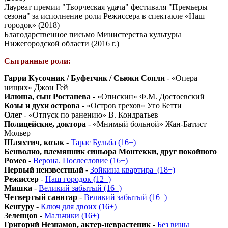
Лауреат премии "Творческая удача" фестиваля "Премьеры
сезона" за исполнение роли Режиссера в спектакле «Наш
городок» (2018)
Благодарственное письмо Министерства культуры
Нижегородской области (2016 г.)
Сыгранные роли:
Гарри Кусочник / Буфетчик / Сьюки Сопли
- «Опера
нищих» Джон Гей
Илюша, сын Ростанева
- «Опискин» Ф.М. Достоевский
Козы и духи острова
- «Остров грехов» Уго Бетти
Олег
- «Отпуск по ранению» В. Кондратьев
Полицейские, доктора
- «Мнимый больной» Жан-Батист
Мольер
Шляхтич, козак
-
Тарас Бульба (16+)
Бенволио, племянник синьора Монтекки, друг покойного
Ромео
-
Верона. Послесловие (16+)
Первый неизвестный
-
Зойкина квартира_(18+)
Режиссер
-
Наш городок (12+)
Мишка
-
Великий забытый (16+)
Четвертый санитар
-
Великий забытый (16+)
Кенгуру
-
Ключ для двоих (16+)
Зеленцов
-
Мальчики (16+)
Григорий Незнамов, актер-неврастеник
-
Без вины