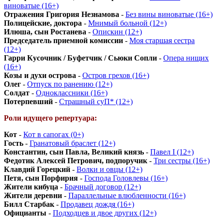
виноватые (16+)
Отражения Григория Незнамова
-
Без вины виноватые (16+)
Полицейские, доктора
-
Мнимый больной (12+)
Илюша, сын Ростанева
-
Опискин (12+)
Председатель приемной комиссии
-
Моя старшая сестра
(12+)
Гарри Кусочник / Буфетчик / Сьюки Сопли
-
Опера нищих
(16+)
Козы и духи острова
-
Остров грехов (16+)
Олег
-
Отпуск по ранению (12+)
Солдат
-
Одноклассники (16+)
Потерпевший
-
Страшный суП* (12+)
Роли идущего репертуара:
Кот
-
Кот в сапогах (0+)
Гость
-
Гранатовый браслет (12+)
Константин, сын Павла, Великий князь
-
Павел I (12+)
Федотик Алексей Петрович, подпоручик
-
Три сестры (16+)
Клавдий Горецкий
-
Волки и овцы (12+)
Петя, сын Порфирия
-
Господа Головлевы (16+)
Жители кибуца
-
Брачный договор (12+)
Жители деревни
-
Параллельные влюбленности (16+)
Билл Старбак
-
Продавец дождя (16+)
Официанты
-
Подходцев и двое других (12+)