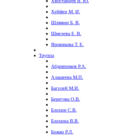
Хвостанцев В. Ю.
Хейфец М. И.
Шлямин Б. В.
Шмелева Е. В.
Яровикова Т. Е.
Труппа
Абдряхимов Р.А.
Алашеева М.П.
Баголей М.И.
Берегова О.В.
Блохин С.В.
Блохина В.В.
Божко Р.Л.