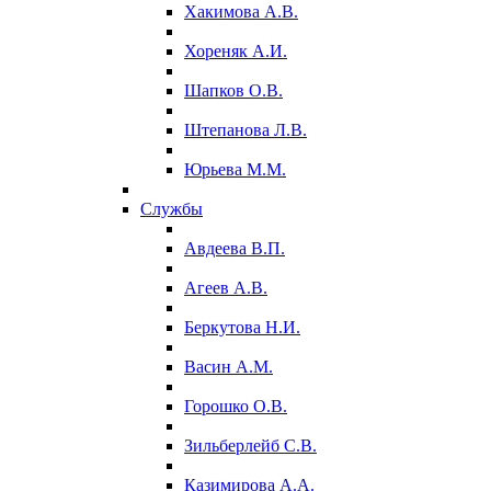
Хакимова А.В.
Хореняк А.И.
Шапков О.В.
Штепанова Л.В.
Юрьева М.М.
Службы
Авдеева В.П.
Агеев А.В.
Беркутова Н.И.
Васин А.М.
Горошко О.В.
Зильберлейб С.В.
Казимирова А.А.