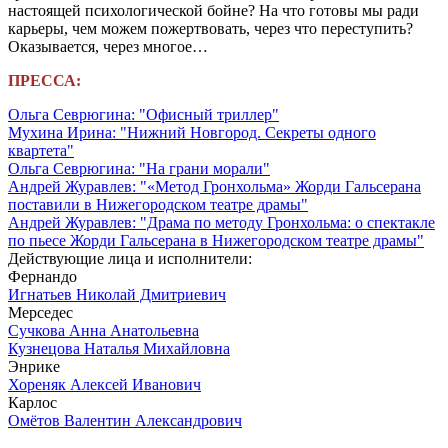
настоящей психологической бойне? На что готовы мы ради
карьеры, чем можем пожертвовать, через что переступить?
Оказывается, через многое…
ПРЕССА:
Ольга Севрюгина: "Офисный триллер"
Мухина Ирина: "Нижний Новгород. Секреты одного
квартета"
Ольга Севрюгина: "На грани морали"
Андрей Журавлев: "«Метод Гронхольма» Жорди Гальсерана
поставили в Нижегородском театре драмы"
Андрей Журавлев: "Драма по методу Гронхольма: о спектакле
по пьесе Жорди Гальсерана в Нижегородском театре драмы"
Действующие лица и исполнители:
Фернандо
Игнатьев Николай Дмитриевич
Мерседес
Сучкова Анна Анатольевна
Кузнецова Наталья Михайловна
Энрике
Хореняк Алексей Иванович
Карлос
Омётов Валентин Александрович