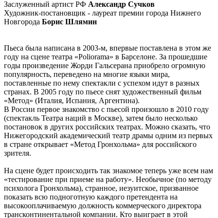
Заслуженный артист РФ
Александр Сучков
Художник-постановщик - лауреат премии города Нижнего
Новгорода
Борис Шлямин
Пьеса была написана в 2003-м, впервые поставлена в этом же
году на сцене театра «Poliorama» в Барселоне. За прошедшие
годы произведение Жорди Гальсерана приобрело огромную
популярность, переведено на многие языки мира,
поставленные по нему спектакли с успехом идут в разных
странах. В 2005 году по пьесе снят художественный фильм
«Метод» (Италия, Испания, Аргентина).
В России первое знакомство с пьесой произошло в 2010 году
(спектакль Театра наций в Москве), затем было несколько
постановок в других российских театрах. Можно сказать, что
Нижегородский академический театр драмы одним из первых
в стране открывает «Метод Гронхольма» для российского
зрителя.
На сцене будет происходить так знакомое теперь уже всем нам
«тестирование при приеме на работу». Необычное (по методу
психолога Гронхольма), странное, иезуитское, призванное
показать всю подноготную каждого претендента на
высокооплачиваемую должность коммерческого директора
трансконтинентальной компании. Кто выиграет в этой