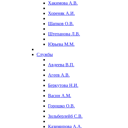
Хакимова А.В.
Хореняк А.И.
Шапков О.В.
Штепанова Л.В.
Юрьева М.М.
Службы
Авдеева В.П.
Агеев А.В.
Беркутова Н.И.
Васин А.М.
Горошко О.В.
Зильберлейб С.В.
Казимирова А.А.