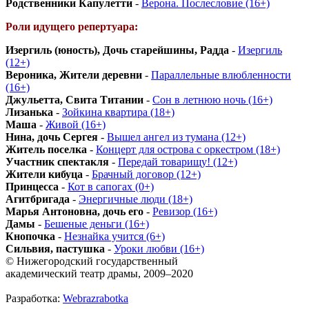
Родственники Капулетти
-
Верона. Послесловие (16+)
Роли идущего репертуара:
Изергиль (юность), Дочь старейшины, Радда
-
Изергиль
(12+)
Вероника, Жители деревни
-
Параллельные влюбленности
(16+)
Джульетта, Свита Титании
-
Сон в летнюю ночь (16+)
Лизанька
-
Зойкина квартира (18+)
Маша
-
Живой (16+)
Нина, дочь Сергея
-
Вышел ангел из тумана (12+)
Житель поселка
-
Концерт для острова с оркестром (18+)
Участник спектакля
-
Передай товарищу! (12+)
Жители кибуца
-
Брачный договор (12+)
Принцесса
-
Кот в сапогах (0+)
Агитбригада
-
Энергичные люди (18+)
Марья Антоновна, дочь его
-
Ревизор (16+)
Дамы
-
Бешеные деньги (16+)
Кнопочка
-
Незнайка учится (6+)
Сильвия, пастушка
-
Уроки любви (16+)
© Нижегородский государственный
академический театр драмы, 2009–2020
Разработка:
Webrazrabotka