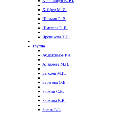
Хвостанцев В. Ю.
Хейфец М. И.
Шлямин Б. В.
Шмелева Е. В.
Яровикова Т. Е.
Труппа
Абдряхимов Р.А.
Алашеева М.П.
Баголей М.И.
Берегова О.В.
Блохин С.В.
Блохина В.В.
Божко Р.Л.