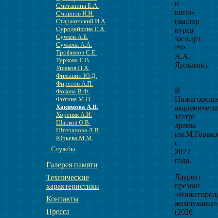
и
Сметанина Е.А.
кино»
Смирнов Н.Н.
(мастер
Старжинский И.А.
Суродейкина Е.А.
курса
Сучков А.Б.
засл.арт.
Сучкова А.А.
РФ
Трофимов С.Е.
А.А.
Туркова Е.В.
Ярлыков).
Ушаков П.А.
Фильшин Ю.Д.
Фирстов А.П.
В
Фокова В.Ф.
Нижегородс
Фотина М.Н.
Хакимова А.В.
академическ
Хореняк А.И.
театре
Шапков О.В.
драмы
Штепанова Л.В.
им.М.Горько
Юрьева М.М.
с
Службы
2022
года.
Галерея памяти
Лауреат
Технические
премии
характеристики
«Нижегород
Контакты
жемчужина»
Пресса
(2026