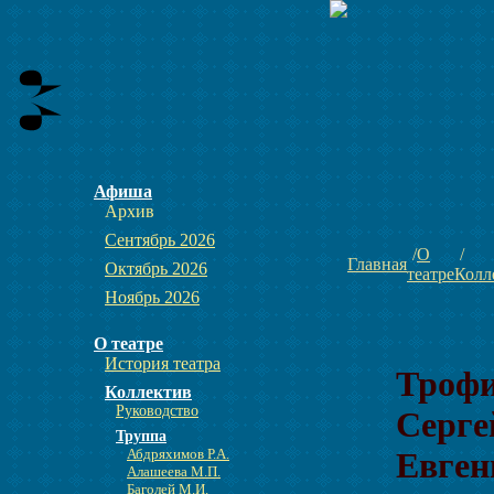
Афиша
Архив
Сентябрь 2026
О
Главная
Октябрь 2026
театре
Колл
Ноябрь 2026
О театре
История театра
Троф
Коллектив
Руководство
Серге
Труппа
Абдряхимов Р.А.
Евген
Алашеева М.П.
Баголей М.И.