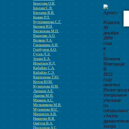
Берегова О.В.
Блохин С.В.
Артист
Блохина В.В.
Божко Р.Л.
Бутерманова С.Г.
Родился
Бычков И.Н.
30
Ватлецова М.П.
декабря
Ващенко А.О.
2000
Волков Д.А.
года
Глазырина А.Н.
в
Горбунов А.О.
г.
Гусев Д.Э.
Нижнем
Зерин Е.А.
Игнатьев Н.Д.
Новгороде.
Кабайло С.А.
В
Кабайло С.Э.
2022
Кириллова Т.Ю.
году
Котов Ю.М.
окончил
Кузнецова Н.М.
Нижегородс
Лапшов А.Е.
театральное
Львова М.Н.
училище
Мамаев А.С.
Мельникова М.В.
по
Муранова Ю.Г.
специальнос
Мюрисеп А.В.
«Актёр
Никитин В.В.
драматическ
Омётов В.А.
театра
Прохоров А.С.