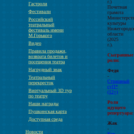
г.)
Гастроли
Почетная
Фестивали
грамота
Министерст
Российский
культуры
театральный
Нижегородс
фестиваль имени
области
М.Горького
(2025
Видео
г.).
Правила продажи,
Сыгранные
возврата билетов и
роли:
посещения театра
Нагрудный знак
Федя
-
Театральный
Страшный
перекресток
суП*
Виртуальный 3D тур
(12+)
по театру
Роли
Наши награды
идущего
Пушкинская карта
репертуара:
Доступная среда
Жак
-
Новости
Кот