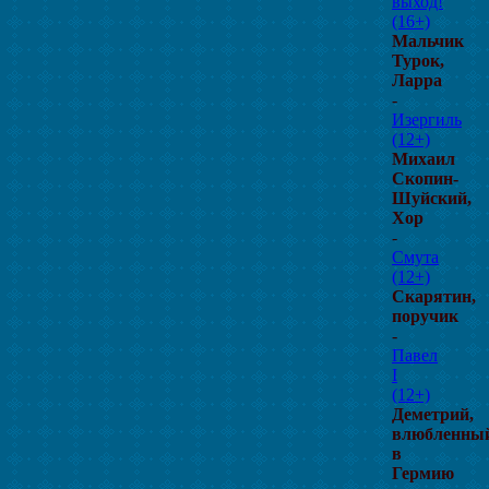
выход!
(16+)
Мальчик
Турок,
Ларра
-
Изергиль
(12+)
Михаил
Скопин-
Шуйский,
Хор
-
Смута
(12+)
Скарятин,
поручик
-
Павел
I
(12+)
Деметрий,
влюбленны
в
Гермию