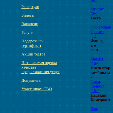
в
Репертуар
сапогах
(0+)
Билеты
Гость
-
Вакансии
Гранатовый
браслет
Услуги
(12+)
Флинс,
Подарочный
его
сертификат
сын
Акции театра
-
Макбет
Независимая оценка
(16+)
качества
Инспектор
предоставления услуг
комбината
-
Документы
Саша,
привет!
Участникам СВО
(18+)
Надькин,
Комедиант
-
Ваш