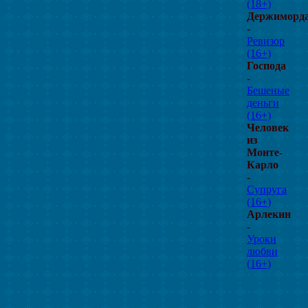
(18+)
Держиморд
-
Ревизор
(16+)
Господа
-
Бешеные
деньги
(16+)
Человек
из
Монте-
Карло
-
Супруга
(16+)
Арлекин
-
Уроки
любви
(16+)