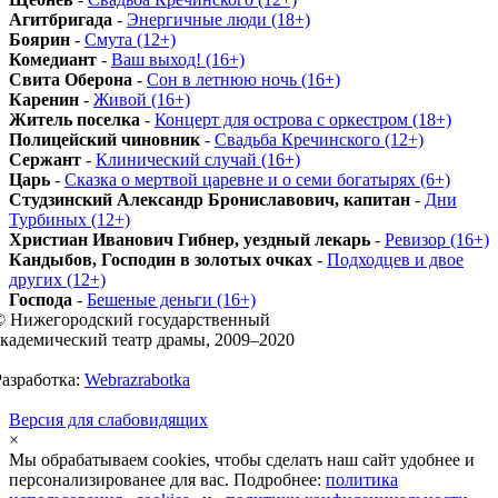
Агитбригада
-
Энергичные люди (18+)
Боярин
-
Смута (12+)
Комедиант
-
Ваш выход! (16+)
Свита Оберона
-
Сон в летнюю ночь (16+)
Каренин
-
Живой (16+)
Житель поселка
-
Концерт для острова с оркестром (18+)
Полицейский чиновник
-
Свадьба Кречинского (12+)
Сержант
-
Клинический случай (16+)
Царь
-
Сказка о мертвой царевне и о семи богатырях (6+)
Студзинский Александр Брониславович, капитан
-
Дни
Турбиных (12+)
Христиан Иванович Гибнер, уездный лекарь
-
Ревизор (16+)
Кандыбов, Господин в золотых очках
-
Подходцев и двое
других (12+)
Господа
-
Бешеные деньги (16+)
© Нижегородский государственный
академический театр драмы, 2009–2020
Разработка:
Webrazrabotka
Версия для слабовидящих
×
Мы обрабатываем cookies, чтобы сделать наш сайт удобнее и
персонализированее для вас. Подробнее:
политика