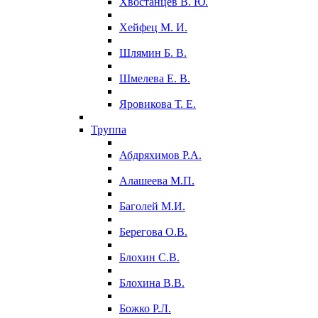
Хвостанцев В. Ю.
Хейфец М. И.
Шлямин Б. В.
Шмелева Е. В.
Яровикова Т. Е.
Труппа
Абдряхимов Р.А.
Алашеева М.П.
Баголей М.И.
Берегова О.В.
Блохин С.В.
Блохина В.В.
Божко Р.Л.