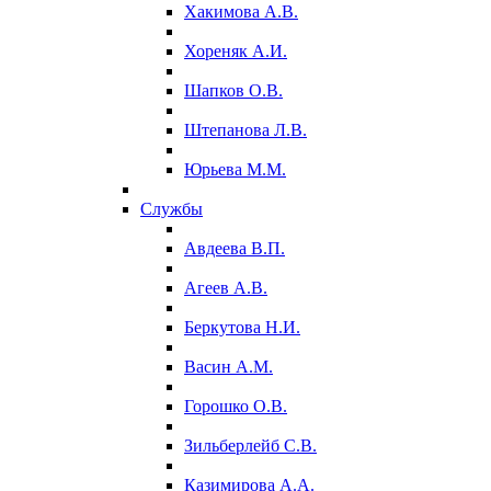
Хакимова А.В.
Хореняк А.И.
Шапков О.В.
Штепанова Л.В.
Юрьева М.М.
Службы
Авдеева В.П.
Агеев А.В.
Беркутова Н.И.
Васин А.М.
Горошко О.В.
Зильберлейб С.В.
Казимирова А.А.