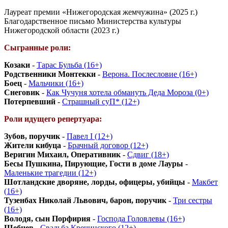
Лауреат премии «Нижегородская жемчужина» (2025 г.)
Благодарственное письмо Министерства культуры
Нижегородской области (2023 г.)
Сыгранные роли:
Козаки
-
Тарас Бульба (16+)
Родственники Монтекки
-
Верона. Послесловие (16+)
Боец
-
Мальчики (16+)
Снеговик
-
Как Чучуня хотела обмануть Деда Мороза (0+)
Потерпевший
-
Страшный суП* (12+)
Роли идущего репертуара:
Зубов, поручик
-
Павел I (12+)
Жители кибуца
-
Брачный договор (12+)
Веригин Михаил, Оперативник
-
Сдвиг (18+)
Бесы Пушкина, Пирующие, Гости в доме Лауры
-
Маленькие трагедии (12+)
Шотландские дворяне, лорды, офицеры, убийцы
-
Макбет
(16+)
Тузенбах Николай Львович, барон, поручик
-
Три сестры
(16+)
Володя, сын Порфирия
-
Господа Головлевы (16+)
Щебнев
-
Свадьба Кречинского (12+)