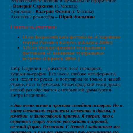
Режиссер-постановщик и музыкальное оформление
-
Валерий Саркисов
(г. Москва)
Художник -
Валерий Фомин
(г. Москва)
Ассистент режиссёра –
Юрий Фильшин
Спектакль-участник:
III-го Всероссийского фестиваля «Старейшие
театры России в Калуге» (г.Калуга 2008г.)
XIV-го Международного театрального
фестиваля «Славянские театральные
встречи» (г.Брянск 2006г. )
Пётр Гладилин – драматург, поэт, сценарист,
художник-график. Его пьесы глубоко метафоричны,
они «ходят по рукам» и популярны не только в нашей
стране, но и за рубежом. Нижегородский театр драмы
второй раз обращается к необычной драматургии
Петра Гладилина.
«Это очень ясная и простая семейная история. Но в
канву спектакля вкраплены элементы и драмы, и
комедии, и философской притчи. Я уверен, что о
серьезных вещах можно рассказать в игровой,
веселой форме. Развлекая. С Петей Гладилиным мы
приятели, и я не раз выказывал ему восхищение его