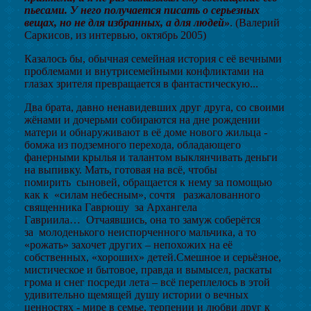
пьесами. У него получается писать о серьезных
вещах, но не для избранных, а для людей»
. (Валерий
Саркисов, из интервью, октябрь 2005)
Казалось бы, обычная семейная история с её вечными
проблемами и внутрисемейными конфликтами на
глазах зрителя превращается в фантастическую...
Два брата, давно ненавидевших друг друга, со своими
жёнами и дочерьми собираются на дне рождении
матери и обнаруживают в её доме нового жильца -
бомжа из подземного перехода, обладающего
фанерными крылья и талантом выклянчивать деньги
на выпивку. Мать, готовая на всё, чтобы
помирить сыновей, обращается к нему за помощью
как к «силам небесным», сочтя разжалованного
священника Гаврюшу за Архангела
Гавриила… Отчаявшись, она то замуж соберётся
за молоденького неиспорченного мальчика, а то
«рожать» захочет других – непохожих на её
собственных, «хороших» детей.Смешное и серьёзное,
мистическое и бытовое, правда и вымысел, раскаты
грома и снег посреди лета – всё переплелось в этой
удивительно щемящей душу истории о вечных
ценностях - мире в семье, терпении и любви друг к