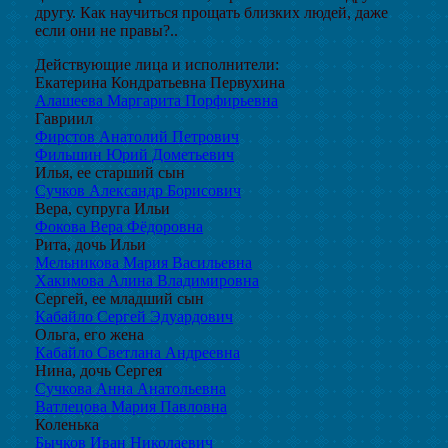
другу. Как научиться прощать близких людей, даже
если они не правы?..
Действующие лица и исполнители:
Екатерина Кондратьевна Первухина
Алашеева Маргарита Порфирьевна
Гавриил
Фирстов Анатолий Петрович
Фильшин Юрий Дометьевич
Илья, ее старший сын
Сучков Александр Борисович
Вера, супруга Ильи
Фокова Вера Фёдоровна
Рита, дочь Ильи
Мельникова Мария Васильевна
Хакимова Алина Владимировна
Сергей, ее младший сын
Кабайло Сергей Эдуардович
Ольга, его жена
Кабайло Светлана Андреевна
Нина, дочь Сергея
Сучкова Анна Анатольевна
Ватлецова Мария Павловна
Коленька
Бычков Иван Николаевич