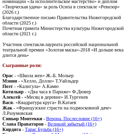
номинации «За исполнительское мастерство» и диплом
«Творческая удача» за роль Осипа в спектакле «Ревизор»
(2026 г.)
Благодарственное письмо Правительства Нижегородской
области (2025 г.)
Почетная грамота Министерства культуры Нижегородской
области (2021 г.)
Участник спектакля-лауреата российской национальной
театральной премии «Золотая маска»-2018 «И дольше века
длится день»
Сыгранные роли:
Орас
- «Школа жен» Ж.-Б. Мольер
Мэнни
- «Хелло, Долли» Т.Уайльдер
Поэт
- «Калигула» А.Камю
Котильяр
- «Два часа в Париже» Ф.Дювер
Алексей
- «Месяц в деревне» И.Тургенев
Вася
- «Квадратура круга» В.Катаев
Жак
- «Французские страсти на подмосковной даче»
Л.Разумовская
Синьор Монтекки
-
Верона. Послесловие (16+)
Слава Праваторов
-
Великий забытый (16+)
Кирдяга
-
Тарас Бульба (16+)