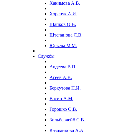
Хакимова А.В.
Хореняк А.И.
Шапков О.В.
Штепанова Л.В.
Юрьева М.М.
Службы
Авдеева В.П.
Агеев А.В.
Беркутова Н.И.
Васин А.М.
Горошко О.В.
Зильберлейб С.В.
Казимирова А.А.