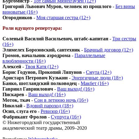
Бургомистр
-
Тот самый Мюнхгаузен (12+)
Григорий Львович Муров, человек из прошлого
-
Без вины
виноватые (16+)
Огородников
-
Моя старшая сестра (12+)
Роли идущего репертуара:
Соленый Василий Васильевич, штабс-капитан
-
Три сестры
(16+)
Элимелех Борозовский, сантехник
-
Брачный договор (12+)
Громов, начальник аэродрома
-
Параллельные
влюбленности (16+)
Алексей
-
Твоя Катя (12+)
Борис Годунов, Прокопий Ляпунов
-
Смута (12+)
Аристарх Петрович Кузькин
-
Энергичные люди (18+)
Банко, шотландский полководец
-
Макбет (16+)
Гавриил Гавриилович
-
Ваш выход! (16+)
Пискарев
-
Ваш выход! (16+)
Моток, ткач
-
Сон в летнюю ночь (16+)
Николай
-
Вдовий пароход (18+)
Осип, слуга его
-
Ревизор (16+)
Фабрикант Фролов
-
Супруга (16+)
© Нижегородский государственный
академический театр драмы, 2009–2020