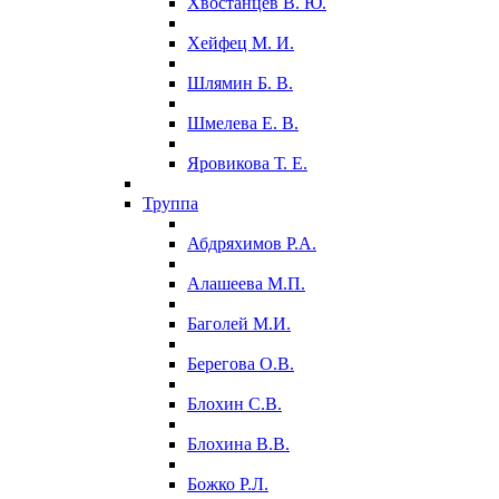
Хвостанцев В. Ю.
Хейфец М. И.
Шлямин Б. В.
Шмелева Е. В.
Яровикова Т. Е.
Труппа
Абдряхимов Р.А.
Алашеева М.П.
Баголей М.И.
Берегова О.В.
Блохин С.В.
Блохина В.В.
Божко Р.Л.