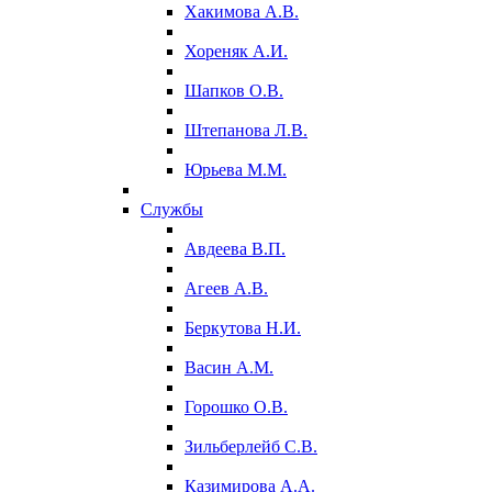
Хакимова А.В.
Хореняк А.И.
Шапков О.В.
Штепанова Л.В.
Юрьева М.М.
Службы
Авдеева В.П.
Агеев А.В.
Беркутова Н.И.
Васин А.М.
Горошко О.В.
Зильберлейб С.В.
Казимирова А.А.