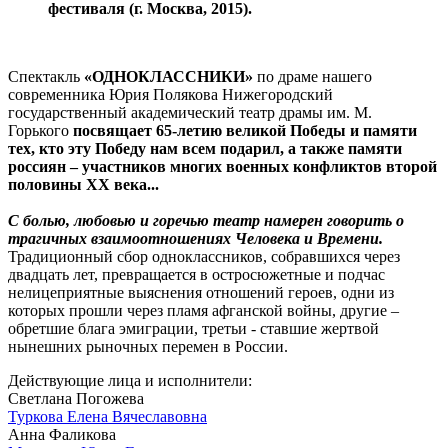
фестиваля (г. Москва, 2015).
Спектакль
«ОДНОКЛАССНИКИ»
по драме нашего
современника Юрия Полякова Нижегородский
государственный академический театр драмы им. М.
Горького
посвящает 65-летию великой Победы
и памяти
тех, кто эту Победу нам всем подарил, а также памяти
россиян – участников многих военных конфликтов второй
половины XX века...
С болью, любовью и горечью театр намерен говорить о
трагичных взаимоотношениях Человека и Времени.
Традиционный сбор одноклассников, собравшихся через
двадцать лет, превращается в остросюжетные и подчас
нелицеприятные выяснения отношений героев, одни из
которых прошли через пламя афганской войны, другие –
обретшие блага эмиграции, третьи - ставшие жертвой
нынешних рыночных перемен в России.
Действующие лица и исполнители:
Светлана Погожева
Туркова Елена Вячеславовна
Анна Фаликова