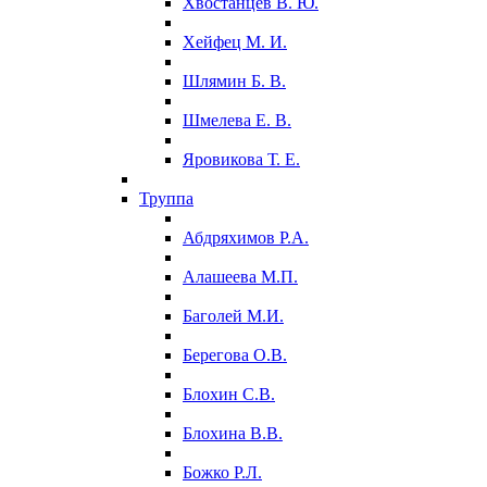
Хвостанцев В. Ю.
Хейфец М. И.
Шлямин Б. В.
Шмелева Е. В.
Яровикова Т. Е.
Труппа
Абдряхимов Р.А.
Алашеева М.П.
Баголей М.И.
Берегова О.В.
Блохин С.В.
Блохина В.В.
Божко Р.Л.