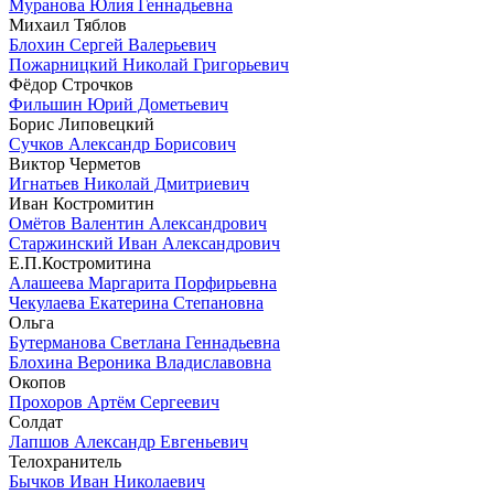
Муранова Юлия Геннадьевна
Михаил Тяблов
Блохин Сергей Валерьевич
Пожарницкий Николай Григорьевич
Фёдор Строчков
Фильшин Юрий Дометьевич
Борис Липовецкий
Сучков Александр Борисович
Виктор Черметов
Игнатьев Николай Дмитриевич
Иван Костромитин
Омётов Валентин Александрович
Старжинский Иван Александрович
Е.П.Костромитина
Алашеева Маргарита Порфирьевна
Чекулаева Екатерина Степановна
Ольга
Бутерманова Светлана Геннадьевна
Блохина Вероника Владиславовна
Окопов
Прохоров Артём Сергеевич
Солдат
Лапшов Александр Евгеньевич
Телохранитель
Бычков Иван Николаевич