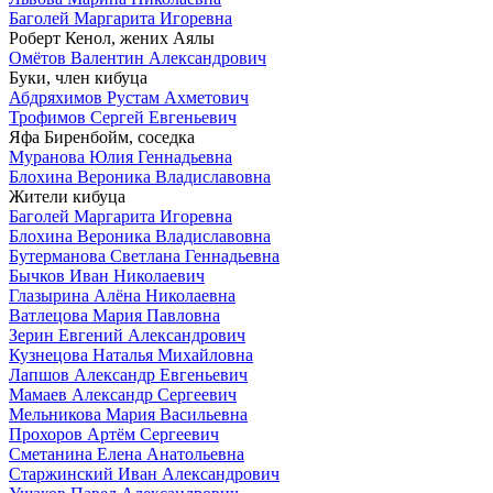
Баголей Маргарита Игоревна
Роберт Кенол, жених Аялы
Омётов Валентин Александрович
Буки, член кибуца
Абдряхимов Рустам Ахметович
Трофимов Сергей Евгеньевич
Яфа Биренбойм, соседка
Муранова Юлия Геннадьевна
Блохина Вероника Владиславовна
Жители кибуца
Баголей Маргарита Игоревна
Блохина Вероника Владиславовна
Бутерманова Светлана Геннадьевна
Бычков Иван Николаевич
Глазырина Алёна Николаевна
Ватлецова Мария Павловна
Зерин Евгений Александрович
Кузнецова Наталья Михайловна
Лапшов Александр Евгеньевич
Мамаев Александр Сергеевич
Мельникова Мария Васильевна
Прохоров Артём Сергеевич
Сметанина Елена Анатольевна
Старжинский Иван Александрович