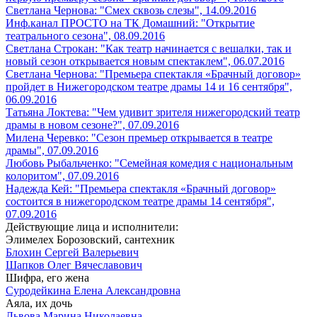
Светлана Чернова: "Смех сквозь слезы", 14.09.2016
Инф.канал ПРОСТО на ТК Домашний: "Открытие
театрального сезона", 08.09.2016
Светлана Строкан: "Как театр начинается с вешалки, так и
новый сезон открывается новым спектаклем", 06.07.2016
Светлана Чернова: "Премьера спектакля «Брачный договор»
пройдет в Нижегородском театре драмы 14 и 16 сентября",
06.09.2016
Татьяна Локтева: "Чем удивит зрителя нижегородский театр
драмы в новом сезоне?", 07.09.2016
Милена Черевко: "Сезон премьер открывается в театре
драмы", 07.09.2016
Любовь Рыбальченко: "Семейная комедия с национальным
колоритом", 07.09.2016
Надежда Кей: "Премьера спектакля «Брачный договор»
состоится в нижегородском театре драмы 14 сентября",
07.09.2016
Действующие лица и исполнители:
Элимелех Борозовский, сантехник
Блохин Сергей Валерьевич
Шапков Олег Вячеславович
Шифра, его жена
Суродейкина Елена Александровна
Аяла, их дочь
Львова Марина Николаевна