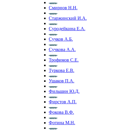
Смирнов Н.Н.
Старжинский И.А.
Суродейкина Е.А.
Сучков А.Б.
Сучкова А.А.
Трофимов С.Е.
Туркова Е.В.
Ушаков П.А.
Фильшин Ю.Д.
Фирстов А.П.
Фокова В.Ф.
Фотина М.Н.