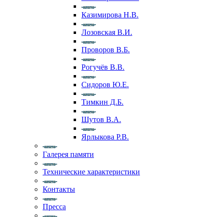
Казимирова Н.В.
Лозовская В.И.
Проворов В.Б.
Рогучёв В.В.
Сидоров Ю.Е.
Тимкин Д.Б.
Шутов В.А.
Ярлыкова Р.В.
Галерея памяти
Технические характеристики
Контакты
Пресса