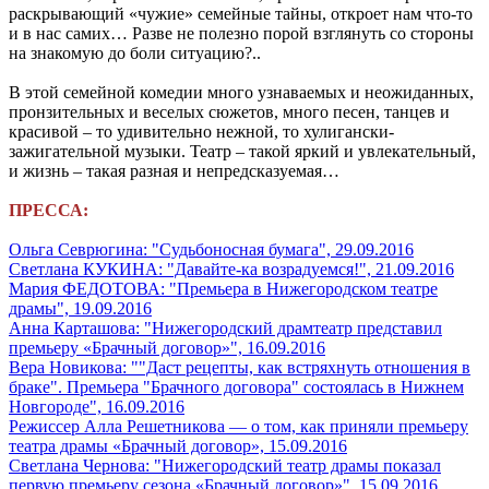
раскрывающий «чужие» семейные тайны, откроет нам что-то
и в нас самих… Разве не полезно порой взглянуть со стороны
на знакомую до боли ситуацию?..
В этой семейной комедии много узнаваемых и неожиданных,
пронзительных и веселых сюжетов, много песен, танцев и
красивой – то удивительно нежной, то хулигански-
зажигательной музыки. Театр – такой яркий и увлекательный,
и жизнь – такая разная и непредсказуемая…
ПРЕССА:
Ольга Севрюгина: "Судьбоносная бумага", 29.09.2016
Светлана КУКИНА: "Давайте-ка возрадуемся!", 21.09.2016
Мария ФЕДОТОВА: "Премьера в Нижегородском театре
драмы", 19.09.2016
Анна Карташова: "Нижегородский драмтеатр представил
премьеру «Брачный договор»", 16.09.2016
Вера Новикова: ""Даст рецепты, как встряхнуть отношения в
браке". Премьера "Брачного договора" состоялась в Нижнем
Новгороде", 16.09.2016
Режиссер Алла Решетникова — о том, как приняли премьеру
театра драмы «Брачный договор», 15.09.2016
Светлана Чернова: "Нижегородский театр драмы показал
первую премьеру сезона «Брачный договор»", 15.09.2016