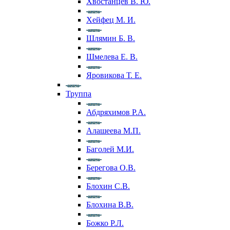
Хвостанцев В. Ю.
Хейфец М. И.
Шлямин Б. В.
Шмелева Е. В.
Яровикова Т. Е.
Труппа
Абдряхимов Р.А.
Алашеева М.П.
Баголей М.И.
Берегова О.В.
Блохин С.В.
Блохина В.В.
Божко Р.Л.