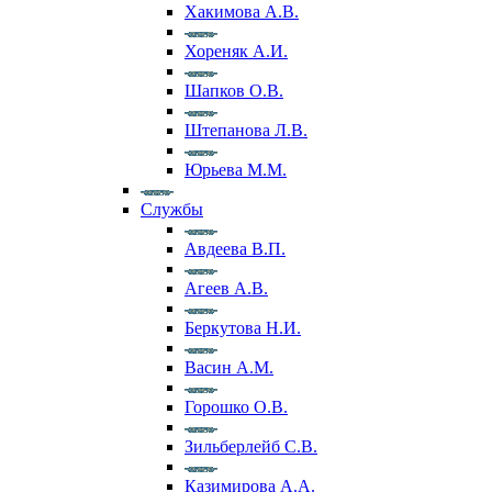
Хакимова А.В.
Хореняк А.И.
Шапков О.В.
Штепанова Л.В.
Юрьева М.М.
Службы
Авдеева В.П.
Агеев А.В.
Беркутова Н.И.
Васин А.М.
Горошко О.В.
Зильберлейб С.В.
Казимирова А.А.