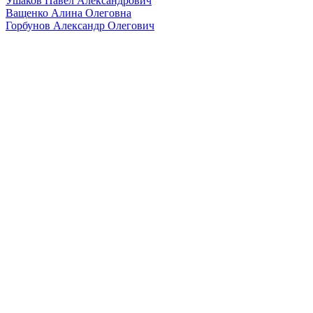
Ушаков Павел Александрович
Ващенко Алина Олеговна
Горбунов Александр Олегович