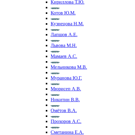
Кириллова Т.Ю.
Котов Ю.М.
Кузнецова Н.М.
Лапшов А.Е.
Львова М.Н.
Мамаев А.С.
Мельникова М.В.
Муранова Ю.Г.
Мюрисеп А.В.
Никитин В.В.
Омётов В.А.
Прохоров А.С.
Сметанина Е.А.