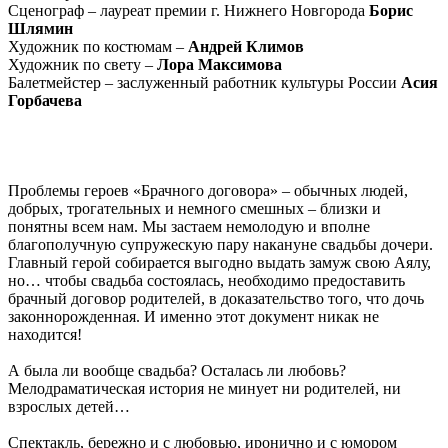
Сценограф – лауреат премии г. Нижнего Новгорода
Борис
Шлямин
Художник по костюмам –
Андрей Климов
Художник по свету –
Лора Максимова
Балетмейстер – заслуженный работник культуры России
Асия
Горбачева
Проблемы героев «Брачного договора» – обычных людей,
добрых, трогательных и немного смешных – близки и
понятны всем нам. Мы застаем немолодую и вполне
благополучную супружескую пару накануне свадьбы дочери.
Главный герой собирается выгодно выдать замуж свою Аялу,
но… чтобы свадьба состоялась, необходимо предоставить
брачный договор родителей, в доказательство того, что дочь
законнорожденная. И именно этот документ никак не
находится!
А была ли вообще свадьба? Осталась ли любовь?
Мелодраматическая история не минует ни родителей, ни
взрослых детей…
Спектакль, бережно и с любовью, иронично и с юмором