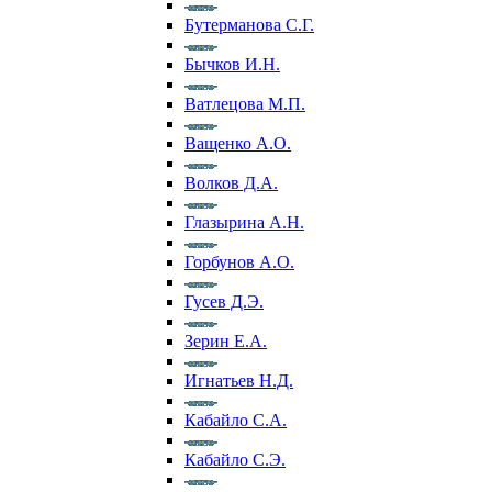
Бутерманова С.Г.
Бычков И.Н.
Ватлецова М.П.
Ващенко А.О.
Волков Д.А.
Глазырина А.Н.
Горбунов А.О.
Гусев Д.Э.
Зерин Е.А.
Игнатьев Н.Д.
Кабайло С.А.
Кабайло С.Э.