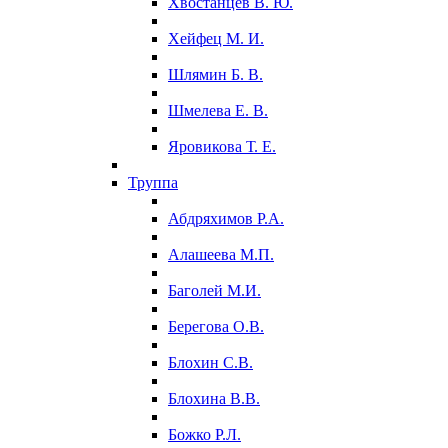
Хвостанцев В. Ю.
Хейфец М. И.
Шлямин Б. В.
Шмелева Е. В.
Яровикова Т. Е.
Труппа
Абдряхимов Р.А.
Алашеева М.П.
Баголей М.И.
Берегова О.В.
Блохин С.В.
Блохина В.В.
Божко Р.Л.