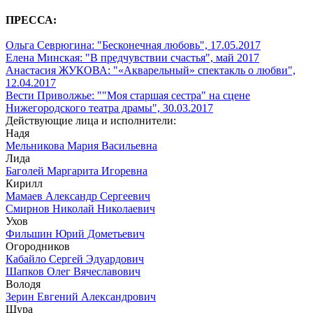
ПРЕССА:
Ольга Севрюгина: "Бесконечная любовь", 17.05.2017
Елена Минская: "В предчувствии счастья", май 2017
Анастасия ЖУКОВА: "«Акварельный» спектакль о любви",
12.04.2017
Вести Приволжье: ""Моя старшая сестра" на сцене
Нижегородского театра драмы", 30.03.2017
Действующие лица и исполнители:
Надя
Мельникова Мария Васильевна
Лида
Баголей Маргарита Игоревна
Кирилл
Мамаев Александр Сергеевич
Смирнов Николай Николаевич
Ухов
Фильшин Юрий Дометьевич
Огородников
Кабайло Сергей Эдуардович
Шапков Олег Вячеславович
Володя
Зерин Евгений Александрович
Шура