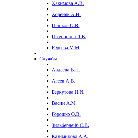
Хакимова А.В.
Хореняк А.И.
Шапков О.В.
Штепанова Л.В.
Юрьева М.М.
Службы
Авдеева В.П.
Агеев А.В.
Беркутова Н.И.
Васин А.М.
Горошко О.В.
Зильберлейб С.В.
Казимирова А.А.