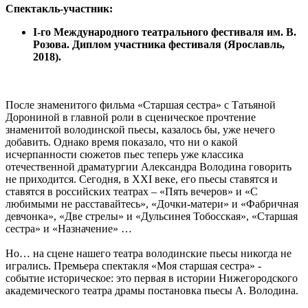
Спектакль-участник:
I-го Международного театрального фестиваля им. В.
Розова. Диплом участника фестиваля (Ярославль,
2018).
После знаменитого фильма «Старшая сестра» с Татьяной
Дорониной в главной роли в сценическое прочтение
знаменитой володинской пьесы, казалось бы, уже нечего
добавить. Однако время показало, что ни о какой
исчерпанности сюжетов пьес теперь уже классика
отечественной драматургии Александра Володина говорить
не приходится. Сегодня, в XXI веке, его пьесы ставятся и
ставятся в российских театрах – «Пять вечеров» и «С
любимыми не расставайтесь», «Дочки-матери» и «Фабричная
девчонка», «Две стрелы» и «Дульсинея Тобосская», «Старшая
сестра» и «Назначение» …
Но… на сцене нашего театра володинские пьесы никогда не
игрались. Премьера спектакля «Моя старшая сестра» -
событие историческое: это первая в истории Нижегородского
академического театра драмы постановка пьесы А. Володина.