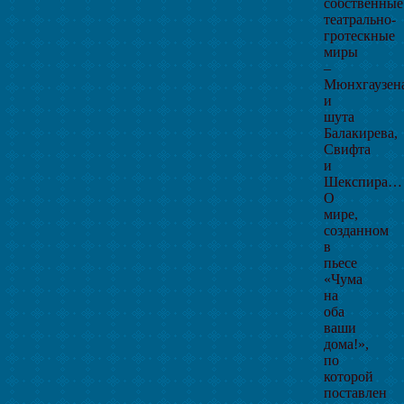
собственные
театрально-
гротескные
миры
–
Мюнхгаузен
и
шута
Балакирева,
Свифта
и
Шекспира…
О
мире,
созданном
в
пьесе
«Чума
на
оба
ваши
дома!»,
по
которой
поставлен