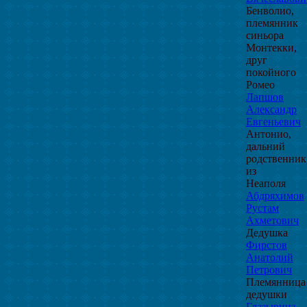
Бенволио,
племянник
синьора
Монтекки,
друг
покойного
Ромео
Лапшов
Александр
Евгеньевич
Антонио,
дальний
родственник
из
Неаполя
Абдряхимов
Рустам
Ахметович
Дедушка
Фирстов
Анатолий
Петрович
Племянница
дедушки
Глазырина