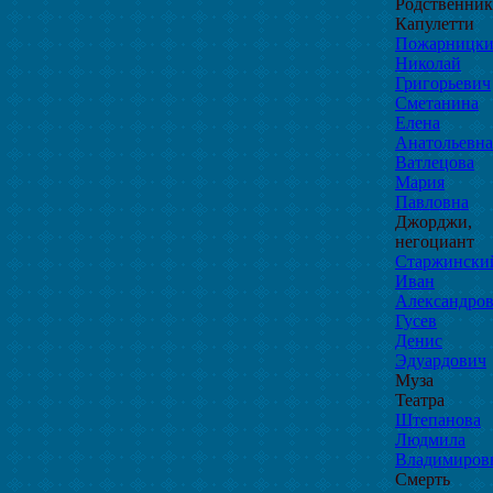
Родственни
Капулетти
Пожарницк
Николай
Григорьевич
Сметанина
Елена
Анатольевна
Ватлецова
Мария
Павловна
Джорджи,
негоциант
Старжински
Иван
Александро
Гусев
Денис
Эдуардович
Муза
Театра
Штепанова
Людмила
Владимиров
Смерть