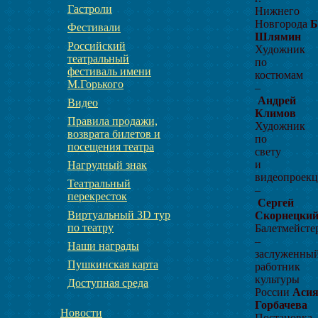
Гастроли
Нижнего
Новгорода
Б
Фестивали
Шлямин
Российский
Художник
театральный
по
фестиваль имени
костюмам
М.Горького
–
Андрей
Видео
Климов
Правила продажи,
Художник
возврата билетов и
по
посещения театра
свету
и
Нагрудный знак
видеопроекц
Театральный
–
перекресток
Сергей
Виртуальный 3D тур
Скорнецки
по театру
Балетмейсте
–
Наши награды
заслуженны
Пушкинская карта
работник
культуры
Доступная среда
России
Аси
Горбачева
Новости
Постановка