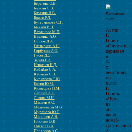
Берегова О.В.
Блохин С.В.
Блохина В.В.
Пушкинская
Божко Р.Л.
карта
Бутерманова С.Г.
Бычков И.Н.
Автор:
Ватлецова М.П.
Г.
Ващенко А.О.
Горин
Волков Д.А.
«Очумитель
Глазырина А.Н.
Горбунов А.О.
карнавал
Гусев Д.Э.
в
Зерин Е.А.
2-
Игнатьев Н.Д.
х
Кабайло С.А.
действиях
Кабайло С.Э.
по
Кириллова Т.Ю.
пьесе
Котов Ю.М.
Г.
Кузнецова Н.М.
Лапшов А.Е.
Горина
Львова М.Н.
«Чума
Мамаев А.С.
на
Мельникова М.В.
оба
Муранова Ю.Г.
ваши
Мюрисеп А.В.
дома!»
Никитин В.В.
Длительност
Омётов В.А.
2
Прохоров А.С.