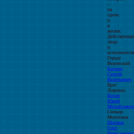
–
на
сцене
и
в
жизни.
Действующи
лица
и
исполнители
Герцог
Веронский
Блохин
Сергей
Валерьевич
Брат
Лоренцо
Котов
Юрий
Михайлович
Синьор
Монтекки
Шапков
Олег
Вячеславови