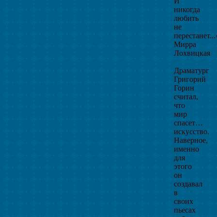
И
никогда
любить
не
перестанет...
Мирра
Лохвицкая
Драматург
Григорий
Горин
считал,
что
мир
спасет…
искусство.
Наверное,
именно
для
этого
он
создавал
в
своих
пьесах