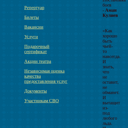
боев
Репертуар
-
Аман
Кулиев
Билеты
Вакансии
«Как
хорошо
Услуги
быть
чьей-
Подарочный
то
сертификат
навсегда.
Акции театра
И
знать,
Независимая оценка
что
качества
не
предоставления услуг
оставит,
не
Документы
обманет.
И
Участникам СВО
вытащит
из-
под
любого
льда.