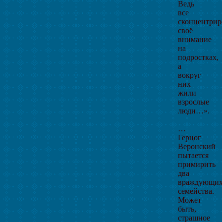
Ведь
все
сконцентрир
своё
внимание
на
подростках,
а
вокруг
них
жили
взрослые
люди…».
…
Герцог
Веронский
пытается
примирить
два
враждующи
семейства.
Может
быть,
страшное