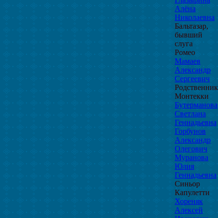
Алёна
Николаевна
Бальтазар,
бывший
слуга
Ромео
Мамаев
Александр
Сергеевич
Родственни
Монтекки
Бутерманова
Светлана
Геннадьевна
Горбунов
Александр
Олегович
Муранова
Юлия
Геннадьевна
Синьор
Капулетти
Хореняк
Алексей