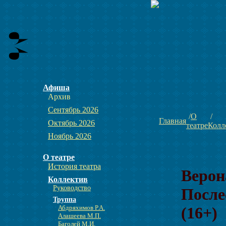
Афиша
Архив
Сентябрь 2026
О
Главная
Октябрь 2026
театре
Колл
Ноябрь 2026
О театре
История театра
Верон
Коллектив
Руководство
После
Труппа
Абдряхимов Р.А.
(16+)
Алашеева М.П.
Баголей М.И.