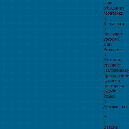
горе
объединит
Монтекки
и
Капулетти
и
послужит
уроком?
Или
Розалине
и
Антонио,
ставшим
«заложника
примирения»
суждено
повторить
судьбу
Ромео
и
Джульетты?.
А
в
Вероне