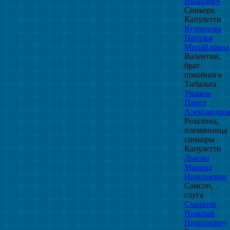
Иванович
Синьора
Капулетти
Кузнецова
Наталья
Михайловна
Валентин,
брат
покойного
Тибальта
Ушаков
Павел
Александро
Розалина,
племянница
синьоры
Капулетти
Львова
Марина
Николаевна
Самсон,
слуга
Смирнов
Николай
Николаевич