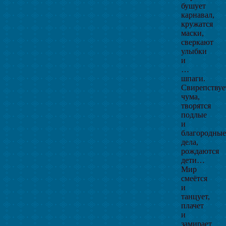
бушует
карнавал,
кружатся
маски,
сверкают
улыбки
и
…
шпаги.
Свирепствуе
чума,
творятся
подлые
и
благородные
дела,
рождаются
дети…
Мир
смеётся
и
танцует,
плачет
и
замирает