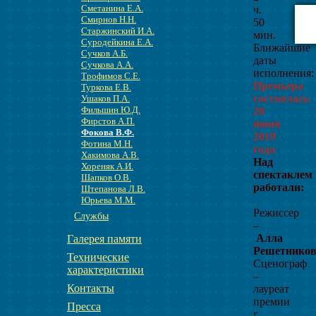
Сметанина Е.А.
ч.
Смирнов Н.Н.
50
Старжинский И.А.
мин.
Суродейкина Е.А.
Ближайшие
Сучков А.Б.
даты
Сучкова А.А.
исполнения:
Трофимов С.Е.
Премьера
Туркова Е.В.
состоялась
Ушаков П.А.
Фильшин Ю.Д.
20
Фирстов А.П.
июня
Фокова В.Ф.
2019
Фотина М.Н.
года
Хакимова А.В.
Над
Хореняк А.И.
спектаклем
Шапков О.В.
работали:
Штепанова Л.В.
Юрьева М.М.
Режиссер
Службы
–
Алла
Галерея памяти
Решетнико
Технические
Сценограф
характеристики
–
Контакты
лауреат
премии
Пресса
г.