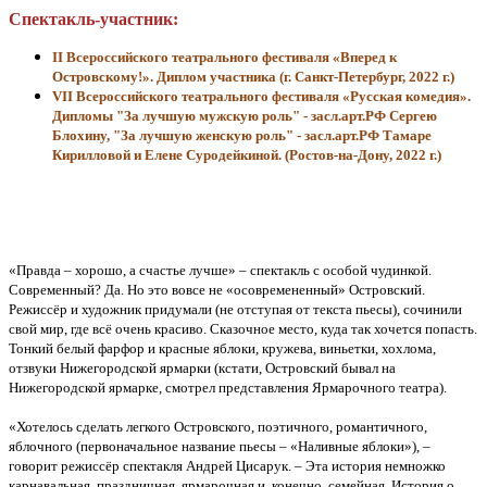
Спектакль-участник:
II Всероссийского театрального фестиваля «Вперед к
Островскому!». Диплом участника (г. Санкт-Петербург, 2022 г.)
VII Всероссийского театрального фестиваля «Русская комедия».
Дипломы "За лучшую мужскую роль" - засл.арт.РФ Сергею
Блохину, "За лучшую женскую роль" - засл.арт.РФ Тамаре
Кирилловой и Елене Суродейкиной. (Ростов-на-Дону, 2022 г.)
«Правда – хорошо, а счастье лучше» – спектакль с особой чудинкой.
Современный? Да. Но это вовсе не «осовремененный» Островский.
Режиссёр и художник придумали (не отступая от текста пьесы), сочинили
свой мир, где всё очень красиво. Сказочное место, куда так хочется попасть.
Тонкий белый фарфор и красные яблоки, кружева, виньетки, хохлома,
отзвуки Нижегородской ярмарки (кстати, Островский бывал на
Нижегородской ярмарке, смотрел представления Ярмарочного театра).
«Хотелось сделать легкого Островского, поэтичного, романтичного,
яблочного (первоначальное название пьесы – «Наливные яблоки»), –
говорит режиссёр спектакля Андрей Цисарук. – Эта история немножко
карнавальная, праздничная, ярмарочная и, конечно, семейная. История о