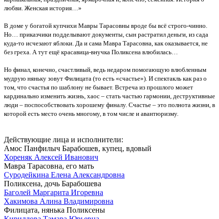
любви. Женская история…»
В доме у богатой купчихи Мавры Тарасовны вроде бы всё строго-чинно.
Но… приказчики подделывают документы, сын растратил деньги, из сада
куда-то исчезают яблоки. Да и сама Мавра Тарасовна, как оказывается, не
без греха. А тут ещё красавица-внучка Поликсена влюбилась…
Но финал, конечно, счастливый, ведь недаром помогающую влюбленным
мудрую няньку зовут Филицата (то есть «счастье»). И спектакль как раз о
том, что счастья по шаблону не бывает. Встреча из прошлого может
кардинально изменить жизнь, хаос – стать частью гармонии, деструктивные
люди – поспособствовать хорошему финалу. Счастье – это полнота жизни, в
которой есть место очень многому, в том числе и авантюризму.
Действующие лица и исполнители:
Амос Панфилыч Барабошев, купец, вдовый
Хореняк Алексей Иванович
Мавра Тарасовна, его мать
Суродейкина Елена Александровна
Поликсена, дочь Барабошева
Баголей Маргарита Игоревна
Хакимова Алина Владимировна
Филицата, нянька Поликсены
Кириллова Тамара Юрьевна