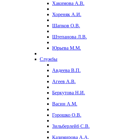
Хакимова А.В.
Хореняк А.И.
Шапков О.В.
Штепанова Л.В.
Юрьева М.М.
Службы
Авдеева В.П.
Агеев А.В.
Беркутова Н.И.
Васин А.М.
Горошко О.В.
Зильберлейб С.В.
Казимирова А.А.