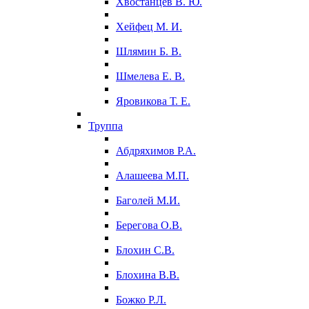
Хвостанцев В. Ю.
Хейфец М. И.
Шлямин Б. В.
Шмелева Е. В.
Яровикова Т. Е.
Труппа
Абдряхимов Р.А.
Алашеева М.П.
Баголей М.И.
Берегова О.В.
Блохин С.В.
Блохина В.В.
Божко Р.Л.