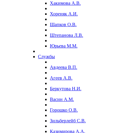
Хакимова А.В.
Хореняк А.И.
Шапков О.В.
Штепанова Л.В.
Юрьева М.М.
Службы
Авдеева В.П.
Агеев А.В.
Беркутова Н.И.
Васин А.М.
Горошко О.В.
Зильберлейб С.В.
Казимирова А.А.