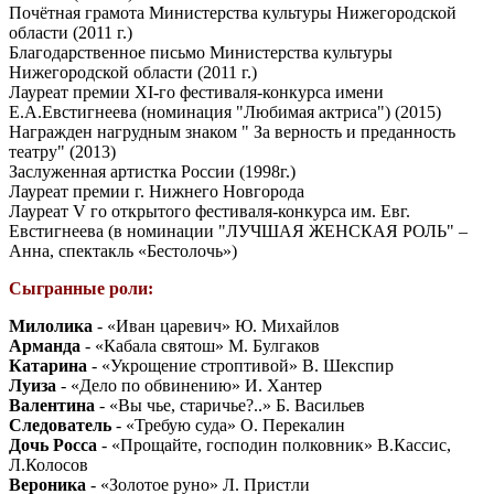
Почётная грамота Министерства культуры Нижегородской
области (2011 г.)
Благодарственное письмо Министерства культуры
Нижегородской области (2011 г.)
Лауреат премии XI-го фестиваля-конкурса имени
Е.А.Евстигнеева (номинация "Любимая актриса") (2015)
Награжден нагрудным знаком " За верность и преданность
театру" (2013)
Заслуженная артистка России (1998г.)
Лауреат премии г. Нижнего Новгорода
Лауреат V го открытого фестиваля-конкурса им. Евг.
Евстигнеева (в номинации "ЛУЧШАЯ ЖЕНСКАЯ РОЛЬ" –
Анна, спектакль «Бестолочь»)
Сыгранные роли:
Милолика
- «Иван царевич» Ю. Михайлов
Арманда
- «Кабала святош» М. Булгаков
Катарина
- «Укрощение строптивой» В. Шекспир
Луиза
- «Дело по обвинению» И. Хантер
Валентина
- «Вы чье, старичье?..» Б. Васильев
Следователь
- «Требую суда» О. Перекалин
Дочь Росса
- «Прощайте, господин полковник» В.Кассис,
Л.Колосов
Вероника
- «Золотое руно» Л. Пристли