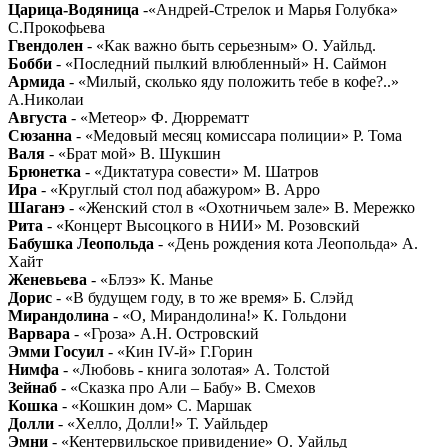
Царица-Водяница
-«Андрей-Стрелок и Марья Голубка»
С.Прокофьева
Гвендолен
- «Как важно быть серьезным» О. Уайльд.
Бобби
- «Последний пылкий влюбленный» Н. Саймон
Армида
- «Милый, сколько яду положить тебе в кофе?..»
А.Николаи
Августа
- «Метеор» Ф. Дюррематт
Сюзанна
- «Медовый месяц комиссара полиции» Р. Тома
Валя
- «Брат мой» В. Шукшин
Брюнетка
- «Диктатура совести» М. Шатров
Ира
- «Круглый стол под абажуром» В. Арро
Шаганэ
- «Женский стол в «Охотничьем зале» В. Мережко
Рита
- «Концерт Высоцкого в НИИ» М. Розовский
Бабушка Леопольда
- «День рождения кота Леопольда» А.
Хайт
Женевьева
- «Блэз» К. Манье
Дорис
- «В будущем году, в то же время» Б. Слэйд
Мирандолина
- «О, Мирандолина!» К. Гольдони
Варвара
- «Гроза» А.Н. Островский
Эмми Госуил
- «Кин IV-й» Г.Горин
Нимфа
- «Любовь - книга золотая» А. Толстой
Зейнаб
- «Сказка про Али – Бабу» В. Смехов
Кошка
- «Кошкин дом» С. Маршак
Долли
- «Хелло, Долли!» Т. Уайльдер
Эмни
- «Кентервильское привидение» О. Уайльд