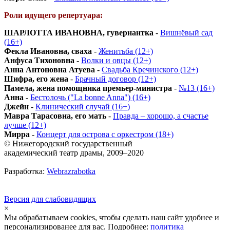
Роли идущего репертуара:
ШАРЛОТТА ИВАНОВНА, гувернантка
-
Вишнёвый сад
(16+)
Фекла Ивановна, сваха
-
Женитьба (12+)
Анфуса Тихоновна
-
Волки и овцы (12+)
Анна Антоновна Атуева
-
Свадьба Кречинского (12+)
Шифра, его жена
-
Брачный договор (12+)
Памела, жена помощника премьер-министра
-
№13 (16+)
Анна
-
Бестолочь ("La bonne Anna") (16+)
Джейн
-
Клинический случай (16+)
Мавра Тарасовна, его мать
-
Правда – хорошо, а счастье
лучше (12+)
Мирра
-
Концерт для острова с оркестром (18+)
© Нижегородский государственный
академический театр драмы, 2009–2020
Разработка:
Webrazrabotka
Версия для слабовидящих
×
Мы обрабатываем cookies, чтобы сделать наш сайт удобнее и
персонализированее для вас. Подробнее:
политика