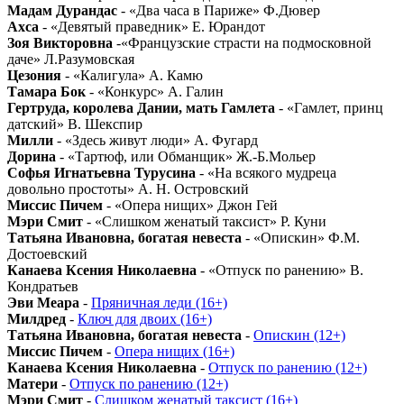
Мадам Дурандас
- «Два часа в Париже» Ф.Дювер
Ахса
- «Девятый праведник» Е. Юрандот
Зоя Викторовна
-«Французские страсти на подмосковной
даче» Л.Разумовская
Цезония
- «Калигула» А. Камю
Тамара Бок
- «Конкурс» А. Галин
Гертруда, королева Дании, мать Гамлета
- «Гамлет, принц
датский» В. Шекспир
Милли
- «Здесь живут люди» А. Фугард
Дорина
- «Тартюф, или Обманщик» Ж.-Б.Мольер
Софья Игнатьевна Турусина
- «На всякого мудреца
довольно простоты» А. Н. Островский
Миссис Пичем
- «Опера нищих» Джон Гей
Мэри Смит
- «Слишком женатый таксист» Р. Куни
Татьяна Ивановна, богатая невеста
- «Опискин» Ф.М.
Достоевский
Канаева Ксения Николаевна
- «Отпуск по ранению» В.
Кондратьев
Эви Меара
-
Пряничная леди (16+)
Милдред
-
Ключ для двоих (16+)
Татьяна Ивановна, богатая невеста
-
Опискин (12+)
Миссис Пичем
-
Опера нищих (16+)
Канаева Ксения Николаевна
-
Отпуск по ранению (12+)
Матери
-
Отпуск по ранению (12+)
Мэри Смит
-
Слишком женатый таксист (16+)