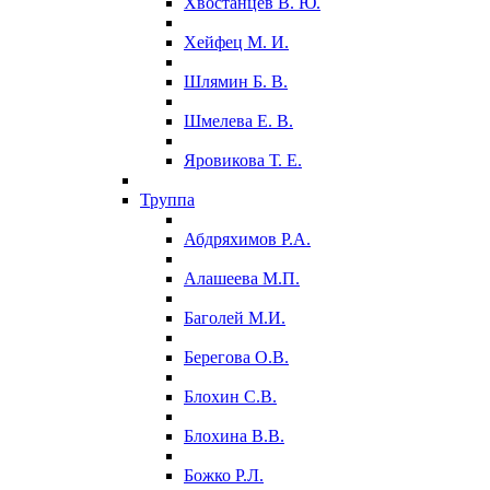
Хвостанцев В. Ю.
Хейфец М. И.
Шлямин Б. В.
Шмелева Е. В.
Яровикова Т. Е.
Труппа
Абдряхимов Р.А.
Алашеева М.П.
Баголей М.И.
Берегова О.В.
Блохин С.В.
Блохина В.В.
Божко Р.Л.