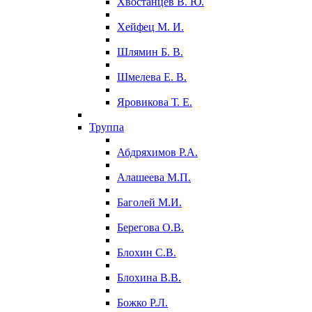
Хвостанцев В. Ю.
Хейфец М. И.
Шлямин Б. В.
Шмелева Е. В.
Яровикова Т. Е.
Труппа
Абдряхимов Р.А.
Алашеева М.П.
Баголей М.И.
Берегова О.В.
Блохин С.В.
Блохина В.В.
Божко Р.Л.