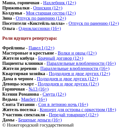
Маша, горничная
-
Нахлебник (12+)
Приживалки
-
Опискин (12+)
Колдунья
-
Моя старшая сестра (12+)
Зина
-
Отпуск по ранению (12+)
Посетители «Коктейль-холла»
-
Отпуск по ранению (12+)
Ольга
-
Одноклассники (16+)
Роли идущего репертуара:
Фрейлины
-
Павел I (12+)
Мастеровые и крестьяне
-
Волки и овцы (12+)
Жители кибуца
-
Брачный договор (12+)
Пациенты клиники
-
Параллельные влюбленности (16+)
Жители деревни
-
Параллельные влюбленности (16+)
Квартирная хозяйка
-
Подходцев и двое других (12+)
Дама в черном
-
Подходцев и двое других (12+)
Девицы-эскорт
-
Подходцев и двое других (12+)
Горничная
-
№13 (16+)
Ксения Романова
-
Смута (12+)
Ведьма
-
Макбет (16+)
Свита Титании
-
Сон в летнюю ночь (16+)
Житель поселка
-
Концерт для острова с оркестром (18+)
Участник спектакля
-
Передай товарищу! (12+)
Дамы
-
Бешеные деньги (16+)
© Нижегородский государственный