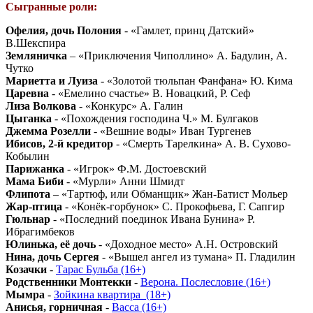
Сыгранные роли:
Офелия, дочь Полония
- «Гамлет, принц Датский»
В.Шекспира
Земляничка
– «Приключения Чиполлино» А. Бадулин, А.
Чутко
Мариетта и Луиза
- «Золотой тюльпан Фанфана» Ю. Кима
Царевна
- «Емелино счастье» В. Новацкий, Р. Сеф
Лиза Волкова
- «Конкурс» А. Галин
Цыганка
- «Похождения господина Ч.» М. Булгаков
Джемма Розелли
- «Вешние воды» Иван Тургенев
Ибисов, 2-й кредитор
- «Смерть Тарелкина» А. В. Сухово-
Кобылин
Парижанка
- «Игрок» Ф.М. Достоевский
Мама Биби
- «Мурли» Анни Шмидт
Флипота
– «Тартюф, или Обманщик» Жан-Батист Мольер
Жар-птица
- «Конёк-горбунок» С. Прокофьева, Г. Сапгир
Гюльнар
- «Последний поединок Ивана Бунина» Р.
Ибрагимбеков
Юлинька, её дочь
- «Доходное место» А.Н. Островский
Нина, дочь Сергея
- «Вышел ангел из тумана» П. Гладилин
Козачки
-
Тарас Бульба (16+)
Родственники Монтекки
-
Верона. Послесловие (16+)
Мымра
-
Зойкина квартира_(18+)
Анисья, горничная
-
Васса (16+)