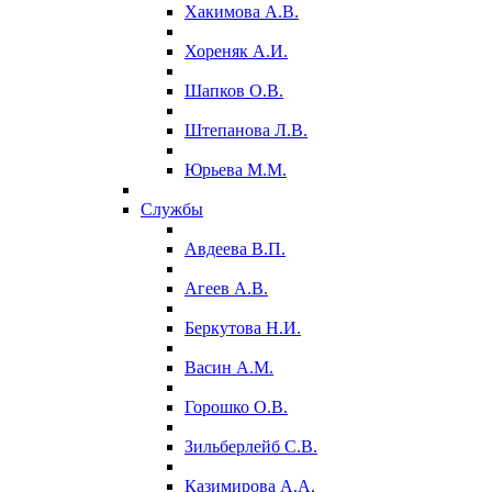
Хакимова А.В.
Хореняк А.И.
Шапков О.В.
Штепанова Л.В.
Юрьева М.М.
Службы
Авдеева В.П.
Агеев А.В.
Беркутова Н.И.
Васин А.М.
Горошко О.В.
Зильберлейб С.В.
Казимирова А.А.