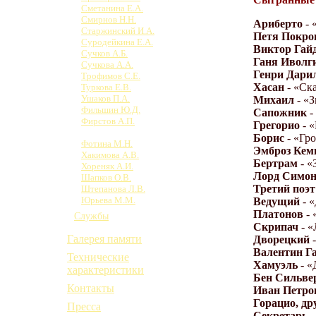
Сметанина Е.А.
Смирнов Н.Н.
Ариберто
- 
Старжинский И.А.
Петя Покро
Суродейкина Е.А.
Виктор Гай
Сучков А.Б.
Ганя Иволг
Сучкова А.А.
Генри Дари
Трофимов С.Е.
Хасан
- «Ска
Туркова Е.В.
Ушаков П.А.
Михаил
- «
Фильшин Ю.Д.
Сапожник
-
Фирстов А.П.
Грегорио
- 
Фокова В.Ф.
Борис
- «Гр
Фотина М.Н.
Эмброз Кем
Хакимова А.В.
Бертрам
- «
Хореняк А.И.
Лорд Симо
Шапков О.В.
Третий поэт
Штепанова Л.В.
Юрьева М.М.
Ведущий
- «
Платонов
- 
Службы
Скрипач
- «
Галерея памяти
Дворецкий
-
Валентин Га
Технические
Хамуэль
- «
характеристики
Бен Сильве
Контакты
Иван Петро
Горацио, др
Пресса
Секретарь
-