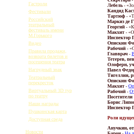
Гастроли
Лебель
- «З
Кандид Кас
Фестивали
Тартюф
- «
Российский
Маркиз де Г
театральный
Георгий
- «К
фестиваль имени
Макхит
- «
М.Горького
Инспектор 
Опискин Ф
Видео
Рабочий
- «
Правила продажи,
Главврач
-
В
возврата билетов и
Тетерев, пе
посещения театра
Олоферн, у
Нагрудный знак
Павел Федо
Тигеллин, 
Театральный
Опискин Ф
перекресток
Макхит
-
Оп
Виртуальный 3D тур
Рабочий
-
О
по театру
Посетители
Борис Липо
Наши награды
Инспектор 
Пушкинская карта
Роли идущег
Доступная среда
Анучкин, о
Новости
Барон
-
На д