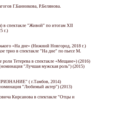
гогов Г.Банникова, Р.Белянова.
) в спектакле "Живой" по итогам ХII
 г.)
ького «На дне» (Нижний Новгород, 2018 г.)
ое трио в спектакле "На дне" по пьесе М.
 роли Тетерева в спектакле «Мещане») (2016)
 (номинация "Лучшая мужская роль") (2015)
"ПРИЗНАНИЕ" ( г.Тамбов, 2014)
 (номинация "Любимый актер") (2013)
вича Кирсанова в спектакле "Отцы и