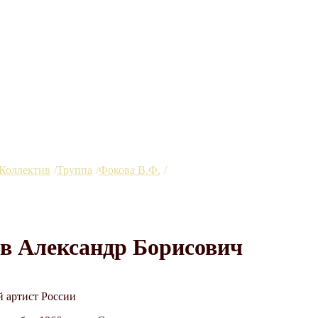
Коллектив
Труппа
Фокова В.Ф.
Сучков Александр Борисови
в Александр Борисович
 артист России