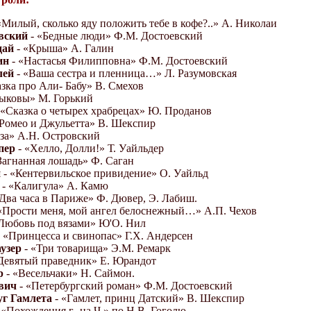
«Милый, сколько яду положить тебе в кофе?..» А. Николаи
вский
- «Бедные люди» Ф.М. Достоевский
дай
- «Крыша» А. Галин
ин
- «Настасья Филипповна» Ф.М. Достоевский
лей
- «Ваша сестра и пленница…» Л. Разумовская
зка про Али- Бабу» В. Смехов
Зыковы» М. Горький
 «Сказка о четырех храбрецах» Ю. Проданов
«Ромео и Джульетта» В. Шекспир
оза» А.Н. Островский
пер
- «Хелло, Долли!» Т. Уайльдер
Загнанная лошадь» Ф. Саган
н
- «Кентервильское привидение» О. Уайльд
- «Калигула» А. Камю
Два часа в Париже» Ф. Дювер, Э. Лабиш.
«Прости меня, мой ангел белоснежный…» А.П. Чехов
Любовь под вязами» Ю'О. Нил
 «Принцесса и свинопас» Г.Х. Андерсен
узер
- «Три товарища» Э.М. Ремарк
Девятый праведник» Е. Юрандот
р
- «Весельчаки» Н. Саймон.
вич
- «Петербургский роман» Ф.М. Достоевский
уг Гамлета
- «Гамлет, принц Датский» В. Шекспир
 «Похождения г- на Ч.» по Н.В. Гоголю