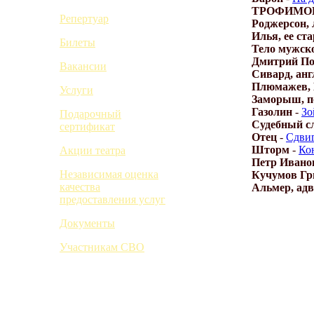
ТРОФИМОВ 
Репертуар
Роджерсон, 
Илья, ее ст
Билеты
Тело мужско
Дмитрий П
Вакансии
Сивард, анг
Плюмажев,
Услуги
Заморыш, п
Газолин
-
Зо
Подарочный
Судебный с
сертификат
Отец
-
Сдвиг
Шторм
-
Кон
Акции театра
Петр Ивано
Независимая оценка
Кучумов Гр
качества
Альмер, ад
предоставления услуг
Документы
Участникам СВО