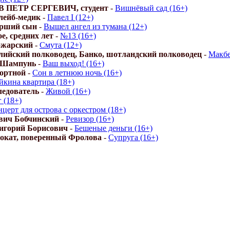
ПЕТР СЕРГЕВИЧ, студент
-
Вишнёвый сад (16+)
лейб-медик
-
Павел I (12+)
арший сын
-
Вышел ангел из тумана (12+)
е, средних лет
-
№13 (16+)
ожарский
-
Смута (12+)
лийский полководец, Банко, шотландский полководец
-
Макбе
 Шампунь
-
Ваш выход! (16+)
ортной
-
Сон в летнюю ночь (16+)
йкина квартира (18+)
ледователь
-
Живой (16+)
 (18+)
церт для острова с оркестром (18+)
вич Бобчинский
-
Ревизор (16+)
игорий Борисович
-
Бешеные деньги (16+)
вокат, поверенный Фролова
-
Супруга (16+)