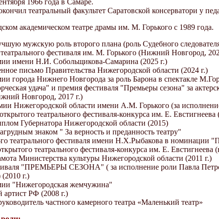
ентября 1966 года в Самаре.
окончил театральный факультет Саратовской консерватори у педа
ком академическом театре драмы им. М. Горького с 1989 года.
учшую мужскую роль второго плана (роль Судебного следователя
театрального фестиваля им. М. Горького (Нижний Новгород, 2025
мии имени Н.И. Собольщикова-Самарина (2025 г.)
енное письмо Правительства Нижегородской области (2024 г.)
мии города Нижнего Новгорода за роль Барона в спектакле М.Гор
ческая удача" и премия фестиваля "Премьеры сезона" за актерск
жний Новгород, 2017 г.)
мии Нижегородской области имени А.М. Горького (за исполнение
 открытого театрального фестиваля-конкурса им. Е. Евстигнеева
плом Губернатора Нижегородской области (2015)
агрудным знаком " За верность и преданность театру"
I-го театрального фестиваля имени Н.Х.Рыбакова в номинации 
открытого театрального фестиваля-конкурса им. Е. Евстигнеева
амота Министерства культуры Нижегородской области (2011 г.)
тиваля "ПРЕМЬЕРЫ СЕЗОНА" ( за исполнение роли Павла Петро
(2010 г.)
мии "Нижегородская жемчужина"
артист РФ (2008 г.)
руководитель частного камерного театра «Маленький театр»
роли: