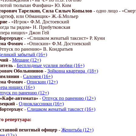
олотой тюльпан Фанфана» Ю. Ким
торович Тарелкин, Сила Силыч Копылов
- одно лицо - «Смер
Тартюф, или Обманщик» Ж.-Б.Мольер
рие
- «Игрок» Ф.М. Достоевский
огда ты рядом» Н. Прибутковская
Опера нищих» Джон Гей
Портерхаус
- «Слишком женатый таксист» Р. Куни
ома Фомич
- «Опискин» Ф.М. Достоевский
Отпуск по ранению» В. Кондратьев
еликий забытый (16+)
вчий
-
Мещане (12+)
читель
-
Бесплодные усилия любви (16+)
рович Обольянинов
-
Зойкина квартира_(18+)
римлянин
-
Саломея (16+)
ома Фомич
-
Опискин (12+)
ера нищих (16+)
тпуск по ранению (12+)
 «Кафе-автомата»
-
Отпуск по ранению (12+)
вецкий
-
Одноклассники (16+)
Портерхаус
-
Слишком женатый таксист (16+)
о репертуара:
тставной пехотный офицер
-
Женитьба (12+)
не (12+)