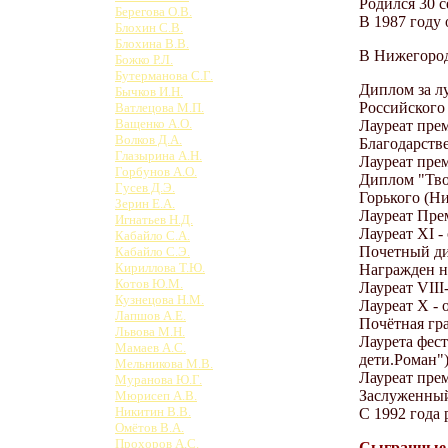
Родился 30 с
Берегова О.В.
В 1987 году 
Блохин С.В.
Блохина В.В.
В Нижегородс
Божко Р.Л.
Бутерманова С.Г.
Диплом за л
Бычков И.Н.
Российского 
Ватлецова М.П.
Ващенко А.О.
Лауреат пре
Волков Д.А.
Благодарств
Глазырина А.Н.
Лауреат пре
Горбунов А.О.
Диплом "Твор
Гусев Д.Э.
Горького (Ни
Зерин Е.А.
Лауреат Пре
Игнатьев Н.Д.
Лауреат ХI -
Кабайло С.А.
Почетный ди
Кабайло С.Э.
Кириллова Т.Ю.
Награжден н
Котов Ю.М.
Лауреат VII
Кузнецова Н.М.
Лауреат Х - 
Лапшов А.Е.
Почётная гр
Львова М.Н.
Лаурета фес
Мамаев А.С.
дети.Роман") 
Мельникова М.В.
Лауреат пре
Муранова Ю.Г.
Заслуженный 
Мюрисеп А.В.
Никитин В.В.
С 1992 года 
Омётов В.А.
Прохоров А.С.
Сыгранные 