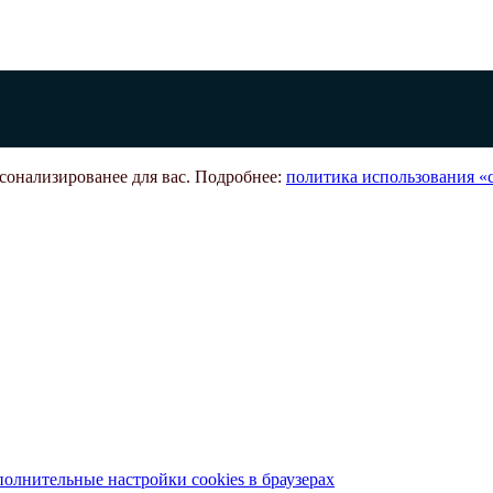
рсонализированее для вас. Подробнее:
политика использования «c
олнительные настройки cookies в браузерах