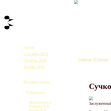
Афиша
Архив
Сентябрь 2026
Главная
О театре
Октябрь 2026
Ноябрь 2026
О театре
История театра
Сучко
Коллектив
Руководство
Труппа
Абдряхимов Р.А.
Заслуженный
Алашеева М.П.
Баголей М.И.