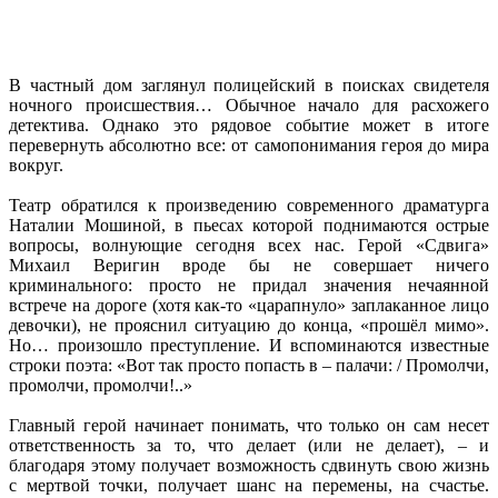
В частный дом заглянул полицейский в поисках свидетеля
ночного происшествия… Обычное начало для расхожего
детектива. Однако это рядовое событие может в итоге
перевернуть абсолютно все: от самопонимания героя до мира
вокруг.
Театр обратился к произведению современного драматурга
Наталии Мошиной, в пьесах которой поднимаются острые
вопросы, волнующие сегодня всех нас. Герой «Сдвига»
Михаил Веригин вроде бы не совершает ничего
криминального: просто не придал значения нечаянной
встрече на дороге (хотя как-то «царапнуло» заплаканное лицо
девочки), не прояснил ситуацию до конца, «прошёл мимо».
Но… произошло преступление. И вспоминаются известные
строки поэта: «Вот так просто попасть в – палачи: / Промолчи,
промолчи, промолчи!..»
Главный герой начинает понимать, что только он сам несет
ответственность за то, что делает (или не делает), – и
благодаря этому получает возможность сдвинуть свою жизнь
с мертвой точки, получает шанс на перемены, на счастье.