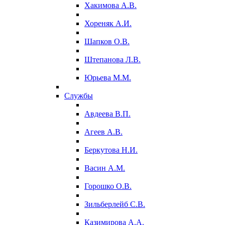
Хакимова А.В.
Хореняк А.И.
Шапков О.В.
Штепанова Л.В.
Юрьева М.М.
Службы
Авдеева В.П.
Агеев А.В.
Беркутова Н.И.
Васин А.М.
Горошко О.В.
Зильберлейб С.В.
Казимирова А.А.