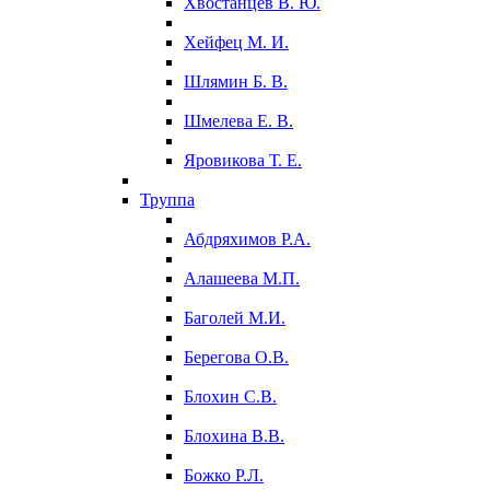
Хвостанцев В. Ю.
Хейфец М. И.
Шлямин Б. В.
Шмелева Е. В.
Яровикова Т. Е.
Труппа
Абдряхимов Р.А.
Алашеева М.П.
Баголей М.И.
Берегова О.В.
Блохин С.В.
Блохина В.В.
Божко Р.Л.