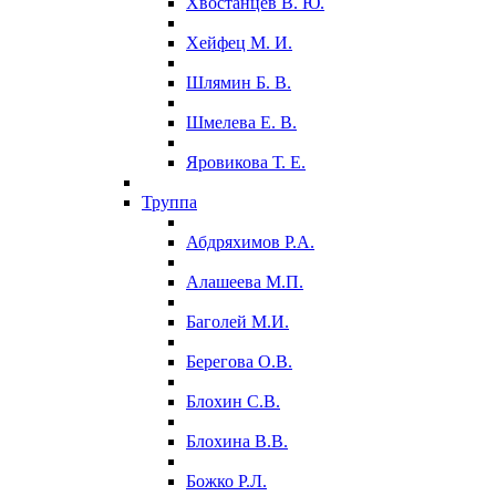
Хвостанцев В. Ю.
Хейфец М. И.
Шлямин Б. В.
Шмелева Е. В.
Яровикова Т. Е.
Труппа
Абдряхимов Р.А.
Алашеева М.П.
Баголей М.И.
Берегова О.В.
Блохин С.В.
Блохина В.В.
Божко Р.Л.