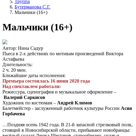
Труппа
Бутерманова С.Г.
Мальчики (16+)
Мальчики (16+)
Автор: Нина Садур
Пьеса в 2-х действиях по мотивам произведений Виктора
Астафьева
Длительность:
2 ч. 20 мин.
Ближайшие даты исполнения:
Премьера состоялась 16 июня 2020 года
Над спектаклем работали:
Режиссура, сценография и музыкальное оформление –
Валерий Саркисов
Художник по костюмам –
Андрей Климов
Балетмейстер - заслуженный работник культуры России
Асия
Горбачева
…Поздняя осень 1942 года. В 21-й запасной стрелковый полк,
стоящий в Новосибирской области, прибывают новобранцы:
весёлый солдат Лешка Шестаков, старообрядец, силач и