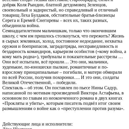
добряк Коля Рындин, блатной детдомовец Зеленцов,
своевольный и задиристый, но справедливый и отличный
товарищ Леха Булдаков, обстоятельные братья-близнецы
Серега и Еремей Снегиревы – всех их, таких разных,
объединила война.
Семнадцатилетним мальчишкам, только что окончившим
школу, с чем им пришлось столкнуться, что пережить? Жизнь
в сырых землянках, холод, постоянное недоедание, нехватка
оружия и боеприпасов, заградотряды, несправедливость и
бездарность командиров, карьеризм особистов («кому война, а
кому мать родна»), трибуналы и показательные расстрелы …
Они всё испытали, всё прошли… Это они, мальчики,
худенькие, по-юношески пылкие, романтичные и по-
взрослому принципиальные – погибали, и матери обмирали
по всей России, получив похоронки…. И это они, солдаты
Великой Отечественной, – победили.
Спектакль – об этом. Он поставлен по пьесе Нины Садур,
написанной по мотивам произведений Виктора Астафьева, в
основном по главам из неоконченного романа в двух книгах
«Прокляты и убиты», которым писатель подвёл итог своим
размышлениям о войне как о «преступлении против разума».
Действующие лица и исполнители: