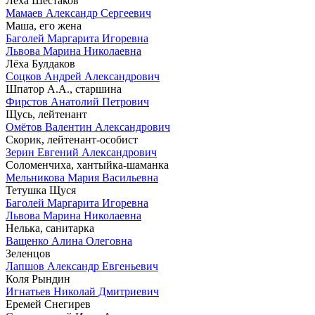
Лёха Шестаков
Мамаев Александр Сергеевич
Маша, его жена
Баголей Маргарита Игоревна
Львова Марина Николаевна
Лёха Булдаков
Соцков Андрей Александрович
Шпатор А.А., старшина
Фирстов Анатолий Петрович
Щусь, лейтенант
Омётов Валентин Александрович
Скорик, лейтенант-особист
Зерин Евгений Александрович
Соломенчиха, хантыйка-шаманка
Мельникова Мария Васильевна
Тетушка Щуся
Баголей Маргарита Игоревна
Львова Марина Николаевна
Нелька, санитарка
Ващенко Алина Олеговна
Зеленцов
Лапшов Александр Евгеньевич
Коля Рындин
Игнатьев Николай Дмитриевич
Еремей Снегирев