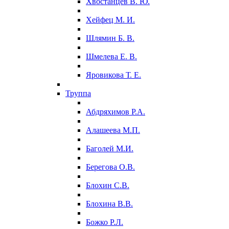
Хвостанцев В. Ю.
Хейфец М. И.
Шлямин Б. В.
Шмелева Е. В.
Яровикова Т. Е.
Труппа
Абдряхимов Р.А.
Алашеева М.П.
Баголей М.И.
Берегова О.В.
Блохин С.В.
Блохина В.В.
Божко Р.Л.