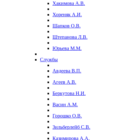
Хакимова А.В.
Хореняк А.И.
Шапков О.В.
Штепанова Л.В.
Юрьева М.М.
Службы
Авдеева В.П.
Агеев А.В.
Беркутова Н.И.
Васин А.М.
Горошко О.В.
Зильберлейб С.В.
Казимирова А.А.