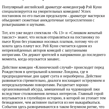
Популярный английский драматург-комедиограф Рэй Куни
специализируется на уморительных комедиях! Успех
постановок по его пьесам предсказуем - драматург мастерски
объединяет сюжетные анекдотичные хитросплетения с
розыгрышами и шутками.
Тот, кто уже видел спектакли «№ 13» и «Слишком женатый
таксист» знают, что нельзя отправляться на постановку по
пьесе Куни без упаковки носовых платков, потому что от
хохота здесь плачут все. Рей Куни считается одним из
непревзойденных авторов комедий с запутанными
интригами. Он держит зрителей в напряжении до последнего
момента, когда опускается занавес.
Действие комедии «Клинический случай» происходит перед
Рождеством в центральной клинике Лондона, где в
предпраздничные дни царят суета и неразбериха. Действие
развивается стремительно, диалоги восхищают остроумием и
непредсказуемыми поворотами. Расцветает хорошо
организованный абсурд, замешенный на чудовищной лжи
вследствие столкновения личных интересов. Главный герой
впутывается в глупейшую историю, в которой он утопает тем
безнадежнее, чем активнее пытается из нее выкарабкаться.
События здесь разворачиваются в таком безумном ритме, что