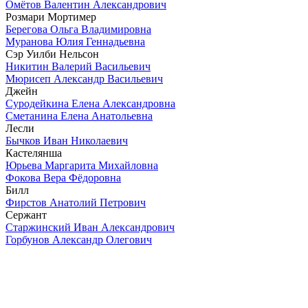
Омётов Валентин Александрович
Розмари Мортимер
Берегова Ольга Владимировна
Муранова Юлия Геннадьевна
Сэр Уилби Нельсон
Никитин Валерий Васильевич
Мюрисеп Александр Васильевич
Джейн
Суродейкина Елена Александровна
Сметанина Елена Анатольевна
Лесли
Бычков Иван Николаевич
Кастелянша
Юрьева Маргарита Михайловна
Фокова Вера Фёдоровна
Билл
Фирстов Анатолий Петрович
Сержант
Старжинский Иван Александрович
Горбунов Александр Олегович