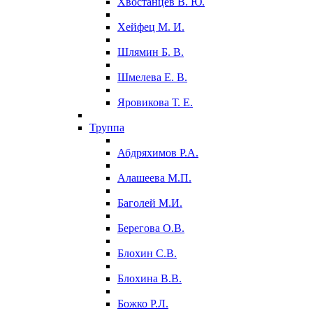
Хвостанцев В. Ю.
Хейфец М. И.
Шлямин Б. В.
Шмелева Е. В.
Яровикова Т. Е.
Труппа
Абдряхимов Р.А.
Алашеева М.П.
Баголей М.И.
Берегова О.В.
Блохин С.В.
Блохина В.В.
Божко Р.Л.