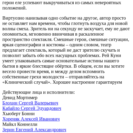
герои еле успевают выкручиваться из самых невероятных
положений.
Виртуозно нанизывая одно событие на другое, автор просто
не оставляет нам времени, чтобы глотнуть воздуха для новой
волны смеха. Зритель ни на секунду не заскучает, ему не дают
опомниться, мгновенно ввинчивая в раскаленное
пространство спектакля. Смешные герои, смешные ситуации,
яркая сценографии и костюмы – одним словом, театр
предлагает спектакль, который не даст зрителю скучать и
позволит забыть обо всех насущных проблемах. Рей Куни
умеет упаковывать самые основательные истины нашего
бытия в яркие блестящие обёртки. В общем, если вы хотите
весело провести время, и между делом вспомнить
собственные грехи молодости – отправляйтесь на
«Клинический случай». Хорошее настроение гарантируем
Действующие лица и исполнители:
Девид Мортимер
Блохин Сергей Валерьевич
Кабайло Сергей Эдуардович
Хьюберт Бонни
Хореняк Алексей Иванович
Майкл Коннелли
Зерин Евгений Александрович