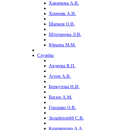
Хакимова А.В.
Хореняк А.И.
Шапков О.В.
Штепанова Л.В.
Юрьева М.М.
Службы
Авдеева В.П.
Агеев А.В.
Беркутова Н.И.
Васин А.М.
Горошко О.В.
Зильберлейб С.В.
Казимирова А.А.