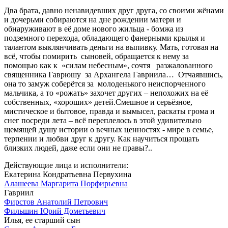
Два брата, давно ненавидевших друг друга, со своими жёнами
и дочерьми собираются на дне рождении матери и
обнаруживают в её доме нового жильца - бомжа из
подземного перехода, обладающего фанерными крылья и
талантом выклянчивать деньги на выпивку. Мать, готовая на
всё, чтобы помирить сыновей, обращается к нему за
помощью как к «силам небесным», сочтя разжалованного
священника Гаврюшу за Архангела Гавриила… Отчаявшись,
она то замуж соберётся за молоденького неиспорченного
мальчика, а то «рожать» захочет других – непохожих на её
собственных, «хороших» детей.Смешное и серьёзное,
мистическое и бытовое, правда и вымысел, раскаты грома и
снег посреди лета – всё переплелось в этой удивительно
щемящей душу истории о вечных ценностях - мире в семье,
терпении и любви друг к другу. Как научиться прощать
близких людей, даже если они не правы?..
Действующие лица и исполнители:
Екатерина Кондратьевна Первухина
Алашеева Маргарита Порфирьевна
Гавриил
Фирстов Анатолий Петрович
Фильшин Юрий Дометьевич
Илья, ее старший сын