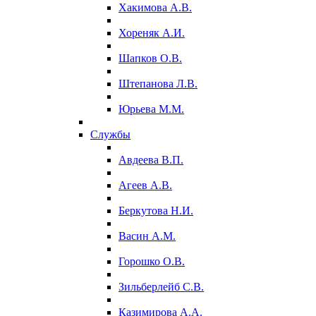
Хакимова А.В.
Хореняк А.И.
Шапков О.В.
Штепанова Л.В.
Юрьева М.М.
Службы
Авдеева В.П.
Агеев А.В.
Беркутова Н.И.
Васин А.М.
Горошко О.В.
Зильберлейб С.В.
Казимирова А.А.