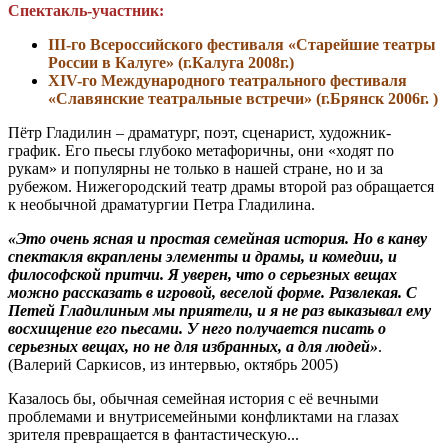
Спектакль-участник:
III-го Всероссийского фестиваля «Старейшие театры
России в Калуге» (г.Калуга 2008г.)
XIV-го Международного театрального фестиваля
«Славянские театральные встречи» (г.Брянск 2006г. )
Пётр Гладилин – драматург, поэт, сценарист, художник-
график. Его пьесы глубоко метафоричны, они «ходят по
рукам» и популярны не только в нашей стране, но и за
рубежом. Нижегородский театр драмы второй раз обращается
к необычной драматургии Петра Гладилина.
«Это очень ясная и простая семейная история. Но в канву
спектакля вкраплены элементы и драмы, и комедии, и
философской притчи. Я уверен, что о серьезных вещах
можно рассказать в игровой, веселой форме. Развлекая. С
Петей Гладилиным мы приятели, и я не раз выказывал ему
восхищение его пьесами. У него получается писать о
серьезных вещах, но не для избранных, а для людей»
.
(Валерий Саркисов, из интервью, октябрь 2005)
Казалось бы, обычная семейная история с её вечными
проблемами и внутрисемейными конфликтами на глазах
зрителя превращается в фантастическую...