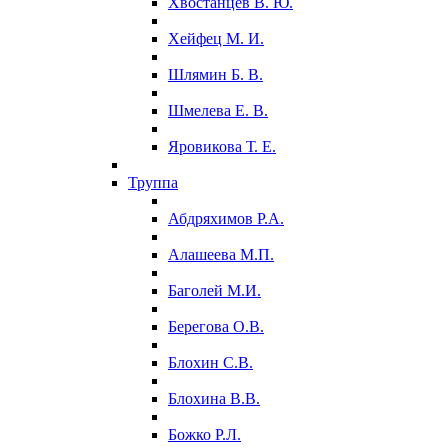
Хвостанцев В. Ю.
Хейфец М. И.
Шлямин Б. В.
Шмелева Е. В.
Яровикова Т. Е.
Труппа
Абдряхимов Р.А.
Алашеева М.П.
Баголей М.И.
Берегова О.В.
Блохин С.В.
Блохина В.В.
Божко Р.Л.