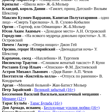
Кризальт
- «Школа жен» Ж.-Б.Мольер
Клавдий, король Дании
- «Гамлет, принц Датский» Вильям
Шекспир
Максим Кузмич Варравин, Капитан Полутатаринов
- одно
лицо - «Смерть Тарелкина» А. В. Сухово-Кобылин
Оргон
- «Тартюф, или Обманщик» Ж.-Б.Мольер
Юсов Аким Акимыч
- «Доходное место» А.Н. Островский
Городулин
- «На всякого мудреца довольно простоты» А. Н.
Островский
Пичем / Актер
- «Опера нищих» Джон Гей
Орсино, герцог Иллирийский
- «Двенадцатая ночь» У.
Шекспир
Карпачов, сосед
- «Нахлебник» И. Тургенев
Инспектор Траутон
- «Слишком женатый таксист» Р. Куни
Ростанев Егор Ильич
- «Опискин» Ф.М. Достоевский
Астров Михаил Львович
- «Дядя Ваня» А.П. Чехов
Посетители «Коктейль-холла»
- «Отпуск по ранению» В.
Кондратьев
Арган
- «Мнимый больной» Жан-Батист Мольер
Петр Зарайский
-
Великий забытый (16+)
Бессеменов Василий Васильев,зажиточный мещанин
-
Мещане (12+)
Тарас Бульба
-
Тарас Бульба (16+)
Дон Армадо, испанец
-
Бесплодные усилия любви (16+)