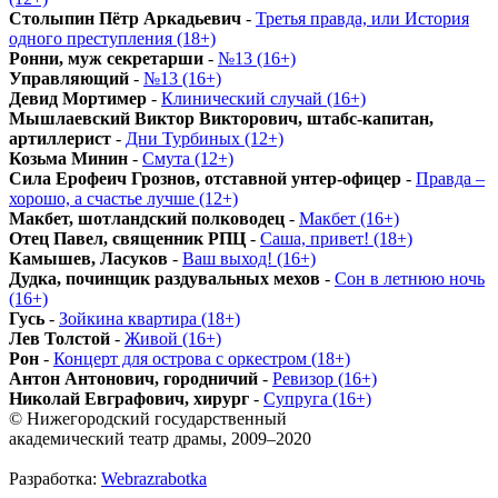
Столыпин Пётр Аркадьевич
-
Третья правда, или История
одного преступления (18+)
Ронни, муж секретарши
-
№13 (16+)
Управляющий
-
№13 (16+)
Девид Мортимер
-
Клинический случай (16+)
Мышлаевский Виктор Викторович, штабс-капитан,
артиллерист
-
Дни Турбиных (12+)
Козьма Минин
-
Смута (12+)
Сила Ерофеич Грознов, отставной унтер-офицер
-
Правда –
хорошо, а счастье лучше (12+)
Макбет, шотландский полководец
-
Макбет (16+)
Отец Павел, священник РПЦ
-
Саша, привет! (18+)
Камышев, Ласуков
-
Ваш выход! (16+)
Дудка, починщик раздувальных мехов
-
Сон в летнюю ночь
(16+)
Гусь
-
Зойкина квартира (18+)
Лев Толстой
-
Живой (16+)
Рон
-
Концерт для острова с оркестром (18+)
Антон Антонович, городничий
-
Ревизор (16+)
Николай Евграфович, хирург
-
Супруга (16+)
© Нижегородский государственный
академический театр драмы, 2009–2020
Разработка:
Webrazrabotka