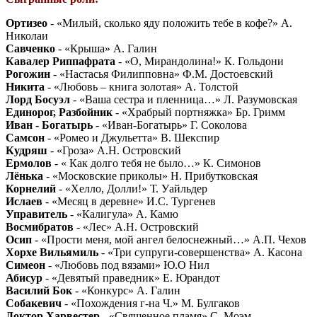
Ортизео
- «Милый, сколько яду положить тебе в кофе?» А.
Николаи
Савченко
- «Крыша» А. Галин
Кавалер Риппафрата
- «О, Мирандолина!» К. Гольдони
Рогожин
- «Настасья Филипповна» Ф.М. Достоевский
Никита
- «Любовь – книга золотая» А. Толстой
Лорд Босуэл
- «Ваша сестра и пленница…» Л. Разумовская
Единорог, Разбойник
- «Храбрый портняжка» Бр. Гримм
Иван - Богатырь
- «Иван-Богатырь» Г. Соколова
Самсон
- «Ромео и Джульетта» В. Шекспир
Кудряш
- «Гроза» А.Н. Островский
Ермолов
- « Как долго тебя не было…» К. Симонов
Лёнька
- «Московские приколы» Н. Прибутковская
Корнелий
- «Хелло, Долли!» Т. Уайльдер
Ислаев
- «Месяц в деревне» И.С. Тургенев
Управитель
- «Калигула» А. Камю
Восмибратов
- «Лес» А.Н. Островский
Осип
- «Прости меня, мой ангел белоснежный…» А.П. Чехов
Хорхе Вильямиль
- «Три супруги-совершенства» А. Касона
Симеон
- «Любовь под вязами» Ю.О Нил
Абисур
- «Девятый праведник» Е. Юрандот
Василий Бок
- «Конкурс» А. Галин
Собакевич
- «Похождения г-на Ч.» М. Булгаков
Доктор Харвестер
- «Священное пламя» С. Моэм