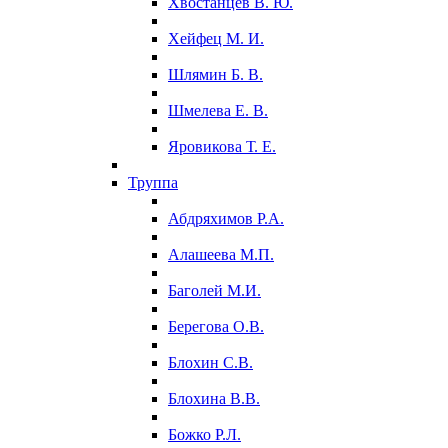
Хвостанцев В. Ю.
Хейфец М. И.
Шлямин Б. В.
Шмелева Е. В.
Яровикова Т. Е.
Труппа
Абдряхимов Р.А.
Алашеева М.П.
Баголей М.И.
Берегова О.В.
Блохин С.В.
Блохина В.В.
Божко Р.Л.