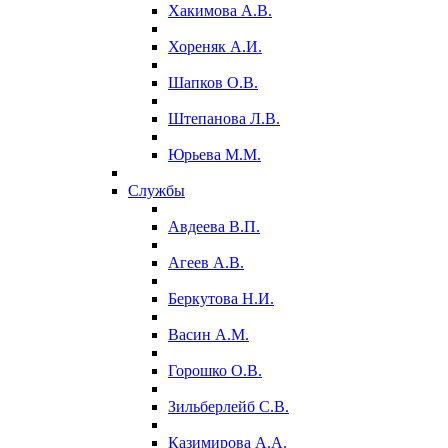
Хакимова А.В.
Хореняк А.И.
Шапков О.В.
Штепанова Л.В.
Юрьева М.М.
Службы
Авдеева В.П.
Агеев А.В.
Беркутова Н.И.
Васин А.М.
Горошко О.В.
Зильберлейб С.В.
Казимирова А.А.