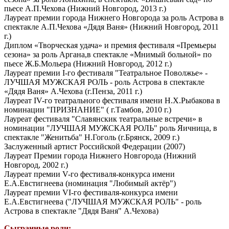
пьесе А.П.Чехова (Нижний Новгород, 2013 г.)
Лауреат премии города Нижнего Новгорода за роль Астрова в
спектакле А.П.Чехова «Дядя Ваня» (Нижний Новгород, 2011
г.)
Диплом «Творческая удача» и премия фестиваля «Премьеры
сезона» за роль Аргана,в спектакле «Мнимый больной» по
пьесе Ж.Б.Мольера (Нижний Новгород, 2012 г.)
Лауреат премии I-го фестиваля "Театральное Поволжье» -
ЛУЧШАЯ МУЖСКАЯ РОЛЬ - роль Астрова в спектакле
«Дядя Ваня» А.Чехова (г.Пенза, 2011 г.)
Лауреат IV-го театрального фестиваля имени Н.Х.Рыбакова в
номинации "ПРИЗНАНИЕ" ( г.Тамбов, 2010 г.)
Лауреат фестиваля "Славянскик театральные встречи» в
номинации "ЛУЧШАЯ МУЖСКАЯ РОЛЬ" роль Яичница, в
спектакле "Женитьба" Н.Гоголь (г.Брянск, 2009 г.)
Заслуженный артист Российской Федерации (2007)
Лауреат Премии города Нижнего Новгорода (Нижний
Новгород, 2002 г.)
Лауреат премии V-го фестиваля-конкурса имени
Е.А.Евстигнеева (номинация "Любимый актёр")
Лауреат премии VI-го фестиваля-конкурса имени
Е.А.Евстигнеева ("ЛУЧШАЯ МУЖСКАЯ РОЛЬ" - роль
Астрова в спектакле "Дядя Ваня" А.Чехова)
Сыгранные роли: