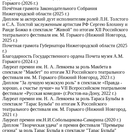
Горького (2026 г.)
Почётная грамота Законодательного Собрания
Нижегородской области (2025 г.)
Диплом за актерский дуэт исполнителям ролей Л.Н. Толстого
и С.А. Толстой заслуженным артистам РФ Сергею Блохину и
Раиде Божко в спектакле "Живой" по итогам ХII Российского
театрального фестиваля им. М. Горького (Нижний Новгород,
2025 г.)
Почетная грамота Губернатора Нижегородской области (2025
г.)
Благодарность Государственного ордена Почета музея А.М.
Горького (2024 г.)
Лауреат премии им. Н. А. Левкоева за роль Макбета в
спектакле "Макбет" по итогам ХI Российского театрального
фестиваля им. М. Горького (Нижний Новгород, 2023 г.)
Диплом "За лучшую мужскую роль" в спектакле «Правда -
хорошо, а счастье лучше» на VII Всероссийском театральном
фестивале «Русская комедия» (г.Ростов-на-Дону, 2022 г.)
Лауреат премии им. Н. А. Левкоева за роль Тараса Бульбы в
спектакле "Тарас Бульба" по итогам Х Российского
театрального фестиваля им. М. Горького (Нижний Новгород,
2021 г.)
Лауреат премии им.Н.И.Собольщикова-Самарина (2020 г.)
Диплом "Творческая удача" и премия фестиваля "Премьеры
сезона" за роль Тарас Бульба в спектакле "Тарас Бульба"