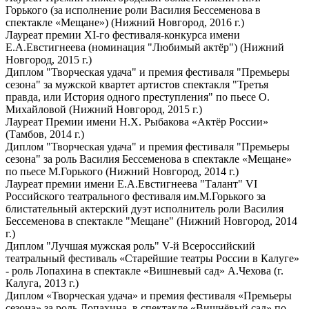
Горького (за исполнение роли Василия Бессеменова в
спектакле «Мещане») (Нижний Новгород, 2016 г.)
Лауреат премии XI-го фестиваля-конкурса имени
Е.А.Евстигнеева (номинация "Любимый актёр") (Нижний
Новгород, 2015 г.)
Диплом "Творческая удача" и премия фестиваля "Премьеры
сезона" за мужской квартет артистов спектакля "Третья
правда, или История одного преступления" по пьесе О.
Михайловой (Нижний Новгород, 2015 г.)
Лауреат Премии имени Н.Х. Рыбакова «Актёр России»
(Тамбов, 2014 г.)
Диплом "Творческая удача" и премия фестиваля "Премьеры
сезона" за роль Василия Бессеменова в спектакле «Мещане»
по пьесе М.Горького (Нижний Новгород, 2014 г.)
Лауреат премии имени Е.А.Евстигнеева "Талант" VI
Российского театрального фестиваля им.М.Горького за
блистательный актерский дуэт исполнитель роли Василия
Бессеменова в спектакле "Мещане" (Нижний Новгород, 2014
г.)
Диплом "Лучшая мужская роль" V-й Всероссийский
театральный фестиваль «Старейшие театры России в Калуге»
- роль Лопахина в спектакле «Вишневый сад» А.Чехова (г.
Калуга, 2013 г.)
Диплом «Творческая удача» и премия фестиваля «Премьеры
сезона» за роль Лопахина, в спектакле «Вишнёвый сад» по