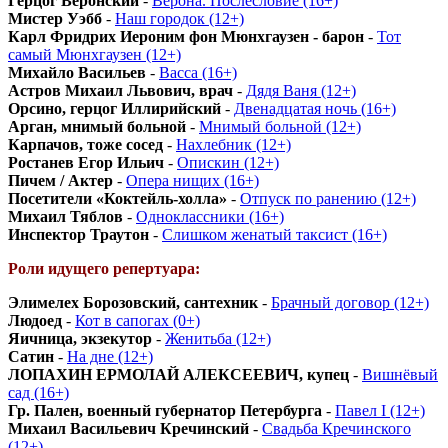
Герцог Веронский
-
Верона. Послесловие (16+)
Мистер Уэбб
-
Наш городок (12+)
Карл Фридрих Иероним фон Мюнхгаузен - барон
-
Тот
самый Мюнхгаузен (12+)
Михайло Васильев
-
Васса (16+)
Астров Михаил Львович, врач
-
Дядя Ваня (12+)
Орсино, герцог Иллирийский
-
Двенадцатая ночь (16+)
Арган, мнимый больной
-
Мнимый больной (12+)
Карпачов, тоже сосед
-
Нахлебник (12+)
Ростанев Егор Ильич
-
Опискин (12+)
Пичем / Актер
-
Опера нищих (16+)
Посетители «Коктейль-холла»
-
Отпуск по ранению (12+)
Михаил Тяблов
-
Одноклассники (16+)
Инспектор Траутон
-
Слишком женатый таксист (16+)
Роли идущего репертуара:
Элимелех Борозовский, сантехник
-
Брачный договор (12+)
Людоед
-
Кот в сапогах (0+)
Яичница, экзекутор
-
Женитьба (12+)
Сатин
-
На дне (12+)
ЛОПАХИН ЕРМОЛАЙ АЛЕКСЕЕВИЧ, купец
-
Вишнёвый
сад (16+)
Гр. Пален, военный губернатор Петербурга
-
Павел I (12+)
Михаил Васильевич Кречинский
-
Свадьба Кречинского
(12+)