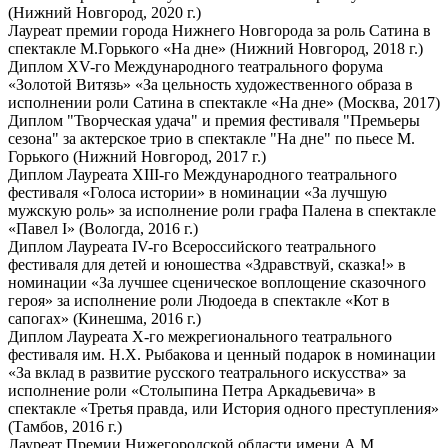
(Нижний Новгород, 2020 г.)
Лауреат премии города Нижнего Новгорода за роль Сатина в
спектакле М.Горького «На дне» (Нижний Новгород, 2018 г.)
Диплом ХV-го Международного театрального форума
«Золотой Витязь» «За цельность художественного образа в
исполнении роли Сатина в спектакле «На дне» (Москва, 2017)
Диплом "Творческая удача" и премия фестиваля "Премьеры
сезона" за актерское трио в спектакле "На дне" по пьесе М.
Горького (Нижний Новгород, 2017 г.)
Диплом Лауреата XIII-го Международного театрального
фестиваля «Голоса истории» в номинации «За лучшую
мужскую роль» за исполнение роли графа Палена в спектакле
«Павел I» (Вологда, 2016 г.)
Диплом Лауреата IV-го Всероссийского театрального
фестиваля для детей и юношества «Здравствуй, сказка!» в
номинации «За лучшее сценическое воплощение сказочного
героя» за исполнение роли Людоеда в спектакле «Кот в
сапогах» (Кинешма, 2016 г.)
Диплом Лауреата Х-го межрегионального театрального
фестиваля им. Н.Х. Рыбакова и ценный подарок в номинации
«За вклад в развитие русского театрального искусства» за
исполнение роли «Столыпина Петра Аркадьевича» в
спектакле «Третья правда, или История одного преступления»
(Тамбов, 2016 г.)
Лауреат Премии Нижегородской области имени А.М.