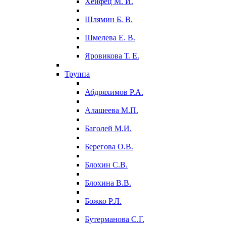
Хейфец М. И.
Шлямин Б. В.
Шмелева Е. В.
Яровикова Т. Е.
Труппа
Абдряхимов Р.А.
Алашеева М.П.
Баголей М.И.
Берегова О.В.
Блохин С.В.
Блохина В.В.
Божко Р.Л.
Бутерманова С.Г.